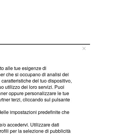
tto alle tue esigenze di
er che si occupano di analisi dei
caratteristiche del tuo dispositivo,
 utilizzo dei loro servizi. Puoi
ner oppure personalizzare le tue
tner terzi, cliccando sul pulsante
delle impostazioni predefinite che
e/o accedervi. Utilizzare dati
rofili per la selezione di pubblicità