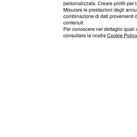
- 7️⃣
Voto
personalizzata. Creare profili per 
Misurare le prestazioni degli annun
combinazione di dati provenienti da 
potrete contare su ottime stell
Toro:
contenuti.
mercoledì. In amore Venere vi sorri
Per conoscere nel dettaglio quali c
un rapporto dolce e protettivo. Per i 
consultare la nostra
Cookie Policy
emotiva sarà piuttosto importante. In
vostro modo di prendere decisioni si
efficace.