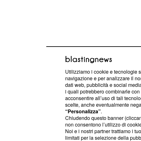
Previsioni oroscopo 
Utilizziamo i cookie e tecnologie s
giugno 2026 segno p
navigazione e per analizzare il no
dati web, pubblicità e social media,
questo mercoledì di giugno 
Ariete:
i quali potrebbero combinarle con a
acconsentire all’uso di tali tecnol
vostro favore secondo l'
oroscopo
. 
scelte, anche eventualmente negand
richiederà cautela: anche se Venere 
“Personalizza”
.
al dialogo per cercare di risolvere c
Chiudendo questo banner (clicca
non consentono l’utilizzo di cookie 
quanto al lavoro meglio non agire d'i
Noi e i nostri partner trattiamo i t
soprattutto se questi richiederanno 
limitati per la selezione della pubb