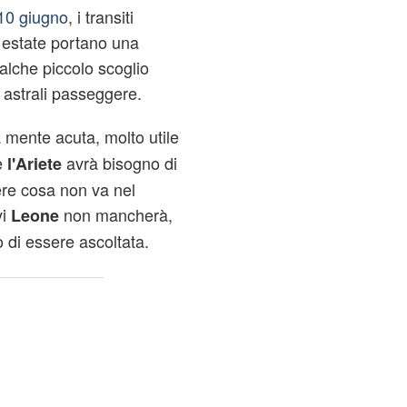
10 giugno
, i transiti
o estate portano una
alche piccolo scoglio
 astrali passeggere.
mente acuta, molto utile
e
avrà bisogno di
l'Ariete
vere cosa non va nel
vi
non mancherà,
Leone
o di essere ascoltata.