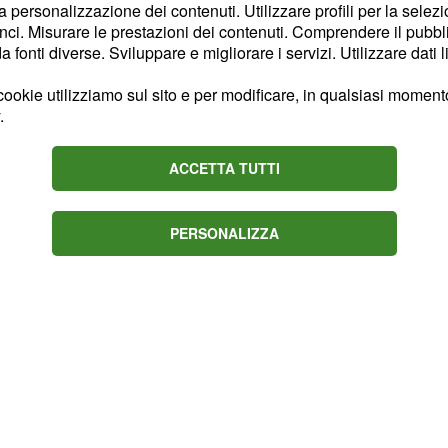
la personalizzazione dei contenuti. Utilizzare profili per la selez
ci. Misurare le prestazioni dei contenuti. Comprendere il pubblic
fonti diverse. Sviluppare e migliorare i servizi. Utilizzare dati l
e in questa giornata di
de, portandovi a vivere
ookie utilizziamo sul sito e per modificare, in qualsiasi momento,
single la stabilità
.
 quanto al lavoro, il
ACCETTA TUTTI
 rivelerà piuttosto
PERSONALIZZA