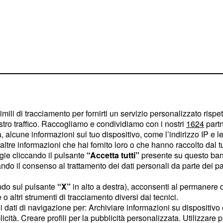
mercoledì 10
imili di tracciamento per fornirti un servizio personalizzato rispe
er segno
stro traffico. Raccogliamo e condividiamo con i nostri
1624
partn
 alcune informazioni sul tuo dispositivo, come l’indirizzo IP e le 
vedrà la Luna agire a
ltre informazioni che hai fornito loro o che hanno raccolto dal tuo
ogie cliccando il pulsante
“Accetta tutti”
presente su questo ban
L'atmosfera con il partner
o il consenso al trattamento dei dati personali da parte dei par
sarà contraria, apritevi
iò che non funziona. In
ndo sul pulsante
“X”
in alto a destra), acconsenti al permanere 
o altri strumenti di tracciamento diversi dai tecnici.
mpulso in certi progetti,
uoi dati di navigazione per: Archiviare informazioni su dispositivo 
una certa delicatezza.
licità. Creare profili per la pubblicità personalizzata. Utilizzare p