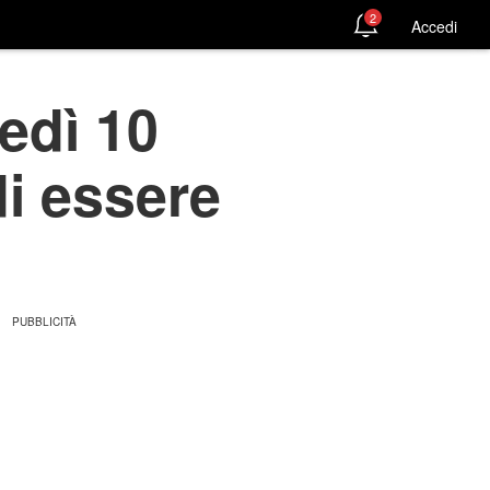
2
Accedi
edì 10
i essere