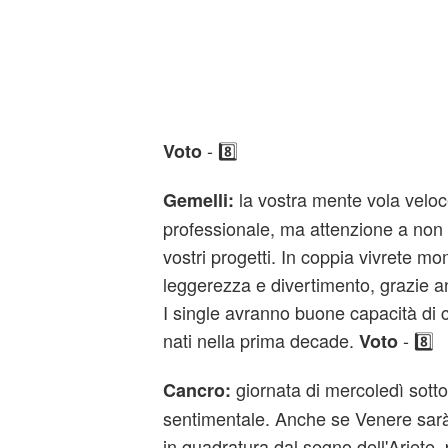
- 8️⃣
Voto
la vostra mente vola veloc
Gemelli:
professionale, ma attenzione a non 
vostri progetti. In coppia vivrete m
leggerezza e divertimento, grazie an
I single avranno buone capacità di c
nati nella prima decade.
- 8️⃣
Voto
giornata di mercoledì sotto
Cancro:
sentimentale. Anche se Venere sarà
in quadratura dal segno dell'Ariete,