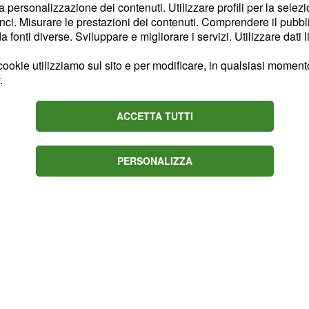
la personalizzazione dei contenuti. Utilizzare profili per la selez
r evitare strappi
ci. Misurare le prestazioni dei contenuti. Comprendere il pubblic
cano a scorgere
fonti diverse. Sviluppare e migliorare i servizi. Utilizzare dati l
i in una riflessione forse
ookie utilizziamo sul sito e per modificare, in qualsiasi momento,
tà pratiche, gli impegni
.
 risultati immediati,
che rallenta ogni
ACCETTA TUTTI
gono vecchie questioni
azienza fuori dal comune
PERSONALIZZA