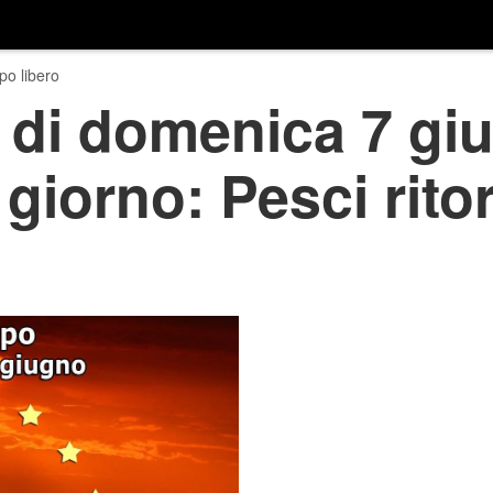
o libero
 di domenica 7 gi
l giorno: Pesci rito