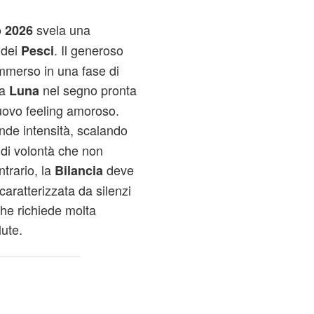
svela una
 2026
 dei
. Il generoso
Pesci
immerso in una fase di
la
nel segno pronta
Luna
nuovo feeling amoroso.
nde intensità, scalando
 di volontà che non
ntrario, la
deve
Bilancia
aratterizzata da silenzi
che richiede molta
lute.