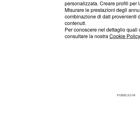
personalizzata. Creare profili per 
banalità, dunque conviene tacere pe
Misurare le prestazioni degli annun
definitivi. Anche i cuori solitari fati
combinazione di dati provenienti da 
contenuti.
opportunità interessanti, chiudendos
Per conoscere nel dettaglio quali c
troppo severa. Sul fronte delle attivi
consultare la nostra
Cookie Policy
sembrano accumularsi senza produrre
generando una stanchezza mentale 
decisione. In ambito familiare emer
irrisolte, le quali richiedono una p
per essere gestite senza drammi.