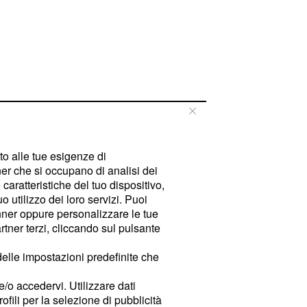
tto alle tue esigenze di
er che si occupano di analisi dei
caratteristiche del tuo dispositivo,
 utilizzo dei loro servizi. Puoi
ner oppure personalizzare le tue
tner terzi, cliccando sul pulsante
delle impostazioni predefinite che
e/o accedervi. Utilizzare dati
rofili per la selezione di pubblicità