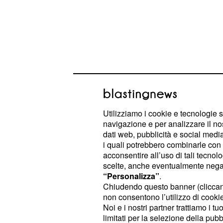
Utilizziamo i cookie e tecnologie s
navigazione e per analizzare il no
dati web, pubblicità e social media,
Oroscopo del 7 giugn
i quali potrebbero combinarle con a
previsioni zodiacali c
acconsentire all’uso di tali tecnol
scelte, anche eventualmente negand
a stelline di domenic
“Personalizza”
.
Chiudendo questo banner (clicca
★★. Una sensazione di blo
Bilancia
non consentono l’utilizzo di cookie 
sentimentali, rendendo arduo trovar
Noi e i nostri partner trattiamo i t
limitati per la selezione della pubb
con il partner. Le discussioni potre