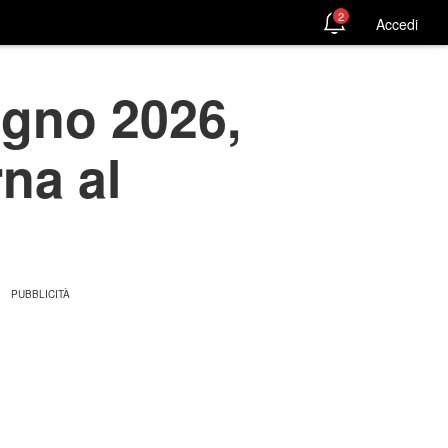
2
Accedi
ugno 2026,
rna al