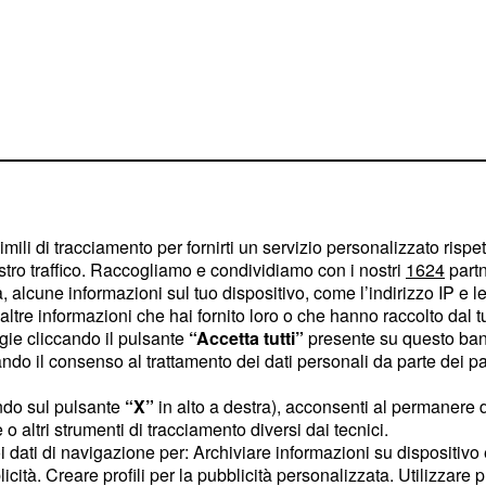
imili di tracciamento per fornirti un servizio personalizzato rispe
stro traffico. Raccogliamo e condividiamo con i nostri
1624
partn
 alcune informazioni sul tuo dispositivo, come l’indirizzo IP e le 
o 2026: le
ltre informazioni che hai fornito loro o che hanno raccolto dal tuo
on la classifica
ogie cliccando il pulsante
“Accetta tutti”
presente su questo ban
o il consenso al trattamento dei dati personali da parte dei par
a
ndo sul pulsante
“X”
in alto a destra), acconsenti al permanere 
cco pervade i rapporti
o altri strumenti di tracciamento diversi dai tecnici.
e un punto di incontro
uoi dati di navigazione per: Archiviare informazioni su dispositivo 
licità. Creare profili per la pubblicità personalizzata. Utilizzare p
bbero accendersi per