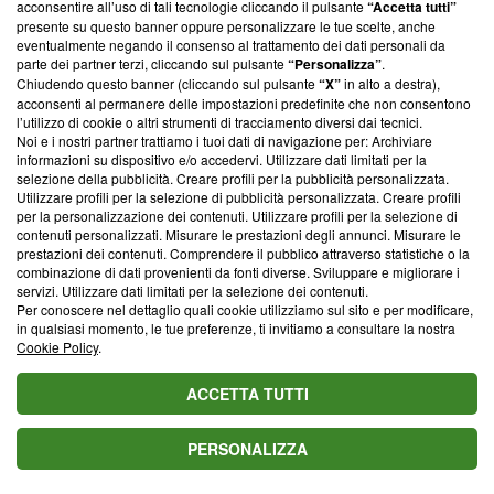
acconsentire all’uso di tali tecnologie cliccando il pulsante
“Accetta tutti”
presente su questo banner oppure personalizzare le tue scelte, anche
Valuta il titolo di questo articolo
eventualmente negando il consenso al trattamento dei dati personali da
parte dei partner terzi, cliccando sul pulsante
“Personalizza”
.
Chiudendo questo banner (cliccando sul pulsante
“X”
in alto a destra),
acconsenti al permanere delle impostazioni predefinite che non consentono
l’utilizzo di cookie o altri strumenti di tracciamento diversi dai tecnici.
Blasting News consiglia
Noi e i nostri partner trattiamo i tuoi dati di navigazione per: Archiviare
informazioni su dispositivo e/o accedervi. Utilizzare dati limitati per la
L'oroscopo di domani 8 agosto 2026 con classifica: 1ﾟ
selezione della pubblicità. Creare profili per la pubblicità personalizzata.
Toro, finalmente riconquista la vetta
Utilizzare profili per la selezione di pubblicità personalizzata. Creare profili
per la personalizzazione dei contenuti. Utilizzare profili per la selezione di
Oroscopo e classifica del 10 agosto: Sagittario al 2ﾟ
contenuti personalizzati. Misurare le prestazioni degli annunci. Misurare le
prestazioni dei contenuti. Comprendere il pubblico attraverso statistiche o la
posto, Bilancia vola in amore
combinazione di dati provenienti da fonti diverse. Sviluppare e migliorare i
servizi. Utilizzare dati limitati per la selezione dei contenuti.
L'oroscopo di domani 7 agosto e classifica: Pesci al 1ﾟ
Per conoscere nel dettaglio quali cookie utilizziamo sul sito e per modificare,
posto, in arrivo occasioni preziose
in qualsiasi momento, le tue preferenze, ti invitiamo a consultare la nostra
Cookie Policy
.
L'oroscopo del 9agosto e la classifica: Luna in Cancro,
Pesci 2°
ACCETTA TUTTI
L'oroscopo di martedì 9 giugno 2026 con la classifica:
PERSONALIZZA
1ﾟAriete, 2ﾟSagittario, 3ﾟLeone