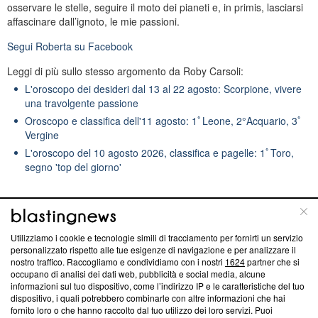
osservare le stelle, seguire il moto dei pianeti e, in primis, lasciarsi
affascinare dall’ignoto, le mie passioni.
Segui
Roberta
su Facebook
Leggi di più sullo stesso argomento da Roby Carsoli:
L'oroscopo dei desideri dal 13 al 22 agosto: Scorpione, vivere
una travolgente passione
Oroscopo e classifica dell'11 agosto: 1ﾟLeone, 2°Acquario, 3ﾟ
Vergine
L'oroscopo del 10 agosto 2026, classifica e pagelle: 1ﾟToro,
segno 'top del giorno'
Michele Caltagirone
Utilizziamo i cookie e tecnologie simili di tracciamento per fornirti un servizio
SEGUI
Video Maker
personalizzato rispetto alle tue esigenze di navigazione e per analizzare il
nostro traffico. Raccogliamo e condividiamo con i nostri
1624
partner che si
occupano di analisi dei dati web, pubblicità e social media, alcune
informazioni sul tuo dispositivo, come l’indirizzo IP e le caratteristiche del tuo
dispositivo, i quali potrebbero combinarle con altre informazioni che hai
fornito loro o che hanno raccolto dal tuo utilizzo dei loro servizi. Puoi
Suggerisci una correzione