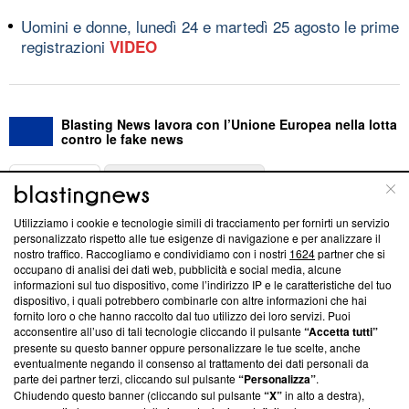
Uomini e donne, lunedì 24 e martedì 25 agosto le prime
registrazioni
VIDEO
Blasting News lavora con l’Unione Europea nella lotta
contro le fake news
ABOUT
LINEA EDITORIALE
Utilizziamo i cookie e tecnologie simili di tracciamento per fornirti un servizio
Questa sezione offre informazioni trasparenti su Blasting
personalizzato rispetto alle tue esigenze di navigazione e per analizzare il
nostro traffico. Raccogliamo e condividiamo con i nostri
1624
partner che si
News, sui nostri processi editoriali e su come ci impegniamo a
occupano di analisi dei dati web, pubblicità e social media, alcune
creare news di qualità. Inoltre, afferma la nostra aderenza a
informazioni sul tuo dispositivo, come l’indirizzo IP e le caratteristiche del tuo
‘Trust Project - News with Integrity’
Blasting News non è
dispositivo, i quali potrebbero combinarle con altre informazioni che hai
ancora membro del programma, ma ha richiesto di farne
fornito loro o che hanno raccolto dal tuo utilizzo dei loro servizi. Puoi
parte; Trust Project non ha ancora effettuato una verifica di
acconsentire all’uso di tali tecnologie cliccando il pulsante
“Accetta tutti”
conformità agli standard.
presente su questo banner oppure personalizzare le tue scelte, anche
eventualmente negando il consenso al trattamento dei dati personali da
parte dei partner terzi, cliccando sul pulsante
“Personalizza”
.
Su di noi
Chiudendo questo banner (cliccando sul pulsante
“X”
in alto a destra),