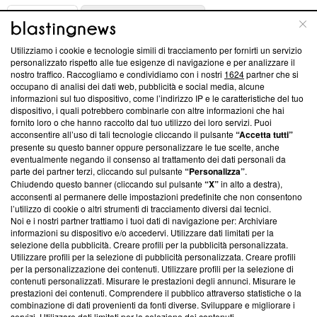
ABOUT
LINEA EDITORIALE
Utilizziamo i cookie e tecnologie simili di tracciamento per fornirti un servizio
Questa sezione offre informazioni trasparenti su Blasting
personalizzato rispetto alle tue esigenze di navigazione e per analizzare il
nostro traffico. Raccogliamo e condividiamo con i nostri
1624
partner che si
News, sui nostri processi editoriali e su come ci impegniamo a
occupano di analisi dei dati web, pubblicità e social media, alcune
creare news di qualità. Inoltre, afferma la nostra aderenza a
informazioni sul tuo dispositivo, come l’indirizzo IP e le caratteristiche del tuo
‘Trust Project - News with Integrity’
Blasting News non è
dispositivo, i quali potrebbero combinarle con altre informazioni che hai
ancora membro del programma, ma ha richiesto di farne
fornito loro o che hanno raccolto dal tuo utilizzo dei loro servizi. Puoi
parte; Trust Project non ha ancora effettuato una verifica di
acconsentire all’uso di tali tecnologie cliccando il pulsante
“Accetta tutti”
conformità agli standard.
presente su questo banner oppure personalizzare le tue scelte, anche
eventualmente negando il consenso al trattamento dei dati personali da
parte dei partner terzi, cliccando sul pulsante
“Personalizza”
.
Su di noi
Chiudendo questo banner (cliccando sul pulsante
“X”
in alto a destra),
acconsenti al permanere delle impostazioni predefinite che non consentono
Team editoriale
l’utilizzo di cookie o altri strumenti di tracciamento diversi dai tecnici.
Noi e i nostri partner trattiamo i tuoi dati di navigazione per: Archiviare
Corporate
informazioni su dispositivo e/o accedervi. Utilizzare dati limitati per la
selezione della pubblicità. Creare profili per la pubblicità personalizzata.
Redazione
Utilizzare profili per la selezione di pubblicità personalizzata. Creare profili
per la personalizzazione dei contenuti. Utilizzare profili per la selezione di
Informativa Privacy
contenuti personalizzati. Misurare le prestazioni degli annunci. Misurare le
prestazioni dei contenuti. Comprendere il pubblico attraverso statistiche o la
Cookie Policy
combinazione di dati provenienti da fonti diverse. Sviluppare e migliorare i
servizi. Utilizzare dati limitati per la selezione dei contenuti.