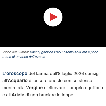
Video del Giorno:
Vasco, giubileo 2027: rischio sold-out a poco
meno di un anno dall'evento
del karma dell'8 luglio 2026 consigli
L'oroscopo
all'
di essere onesto con se stesso,
Acquario
mentre alla V
di ritrovare il proprio equilibrio
ergine
e all'
di non bruciare le tappe.
Ariete