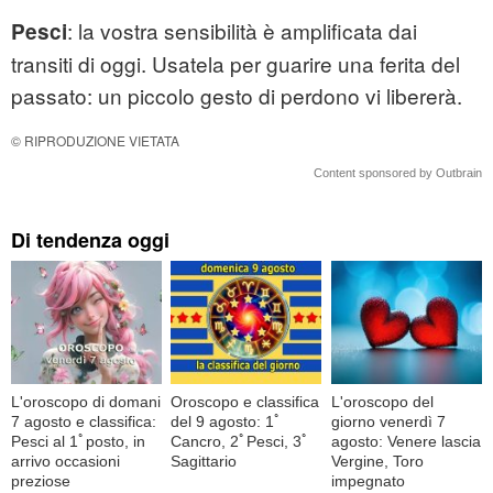
: la vostra sensibilità è amplificata dai
Pesci
transiti di oggi. Usatela per guarire una ferita del
passato: un piccolo gesto di perdono vi libererà.
© RIPRODUZIONE VIETATA
Content sponsored by Outbrain
Di tendenza oggi
L'oroscopo di domani
Oroscopo e classifica
L'oroscopo del
7 agosto e classifica:
del 9 agosto: 1ﾟ
giorno venerdì 7
Pesci al 1ﾟposto, in
Cancro, 2ﾟPesci, 3ﾟ
agosto: Venere lascia
arrivo occasioni
Sagittario
Vergine, Toro
preziose
impegnato