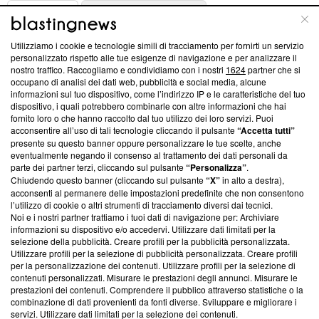
ABOUT
LINEA EDITORIALE
Utilizziamo i cookie e tecnologie simili di tracciamento per fornirti un servizio
Questa sezione offre informazioni trasparenti su Blasting
personalizzato rispetto alle tue esigenze di navigazione e per analizzare il
nostro traffico. Raccogliamo e condividiamo con i nostri
1624
partner che si
News, sui nostri processi editoriali e su come ci impegniamo a
occupano di analisi dei dati web, pubblicità e social media, alcune
creare news di qualità. Inoltre, afferma la nostra aderenza a
informazioni sul tuo dispositivo, come l’indirizzo IP e le caratteristiche del tuo
‘Trust Project - News with Integrity’
Blasting News non è
dispositivo, i quali potrebbero combinarle con altre informazioni che hai
ancora membro del programma, ma ha richiesto di farne
fornito loro o che hanno raccolto dal tuo utilizzo dei loro servizi. Puoi
parte; Trust Project non ha ancora effettuato una verifica di
acconsentire all’uso di tali tecnologie cliccando il pulsante
“Accetta tutti”
conformità agli standard.
presente su questo banner oppure personalizzare le tue scelte, anche
eventualmente negando il consenso al trattamento dei dati personali da
parte dei partner terzi, cliccando sul pulsante
“Personalizza”
.
Su di noi
Chiudendo questo banner (cliccando sul pulsante
“X”
in alto a destra),
acconsenti al permanere delle impostazioni predefinite che non consentono
Team editoriale
l’utilizzo di cookie o altri strumenti di tracciamento diversi dai tecnici.
Noi e i nostri partner trattiamo i tuoi dati di navigazione per: Archiviare
Corporate
informazioni su dispositivo e/o accedervi. Utilizzare dati limitati per la
selezione della pubblicità. Creare profili per la pubblicità personalizzata.
Redazione
Utilizzare profili per la selezione di pubblicità personalizzata. Creare profili
per la personalizzazione dei contenuti. Utilizzare profili per la selezione di
Informativa Privacy
contenuti personalizzati. Misurare le prestazioni degli annunci. Misurare le
prestazioni dei contenuti. Comprendere il pubblico attraverso statistiche o la
Cookie Policy
combinazione di dati provenienti da fonti diverse. Sviluppare e migliorare i
servizi. Utilizzare dati limitati per la selezione dei contenuti.