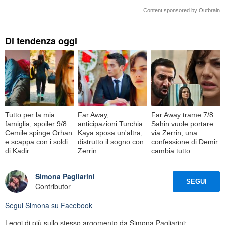
Content sponsored by Outbrain
Di tendenza oggi
Tutto per la mia
Far Away,
Far Away trame 7/8:
famiglia, spoiler 9/8:
anticipazioni Turchia:
Sahin vuole portare
Cemile spinge Orhan
Kaya sposa un'altra,
via Zerrin, una
e scappa con i soldi
distrutto il sogno con
confessione di Demir
di Kadir
Zerrin
cambia tutto
Simona Pagliarini
SEGUI
Contributor
Segui
Simona
su Facebook
Leggi di più sullo stesso argomento da Simona Pagliarini: