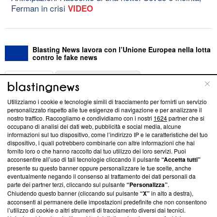
Ferman in crisi
VIDEO
Blasting News lavora con l’Unione Europea nella lotta
contro le fake news
ABOUT
LINEA EDITORIALE
Utilizziamo i cookie e tecnologie simili di tracciamento per fornirti un servizio
Questa sezione offre informazioni trasparenti su Blasting
personalizzato rispetto alle tue esigenze di navigazione e per analizzare il
nostro traffico. Raccogliamo e condividiamo con i nostri
1624
partner che si
News, sui nostri processi editoriali e su come ci impegniamo a
occupano di analisi dei dati web, pubblicità e social media, alcune
creare news di qualità. Inoltre, afferma la nostra aderenza a
informazioni sul tuo dispositivo, come l’indirizzo IP e le caratteristiche del tuo
‘Trust Project - News with Integrity’
Blasting News non è
dispositivo, i quali potrebbero combinarle con altre informazioni che hai
ancora membro del programma, ma ha richiesto di farne
fornito loro o che hanno raccolto dal tuo utilizzo dei loro servizi. Puoi
parte; Trust Project non ha ancora effettuato una verifica di
acconsentire all’uso di tali tecnologie cliccando il pulsante
“Accetta tutti”
conformità agli standard.
presente su questo banner oppure personalizzare le tue scelte, anche
eventualmente negando il consenso al trattamento dei dati personali da
parte dei partner terzi, cliccando sul pulsante
“Personalizza”
.
Su di noi
Chiudendo questo banner (cliccando sul pulsante
“X”
in alto a destra),
acconsenti al permanere delle impostazioni predefinite che non consentono
Team editoriale
l’utilizzo di cookie o altri strumenti di tracciamento diversi dai tecnici.