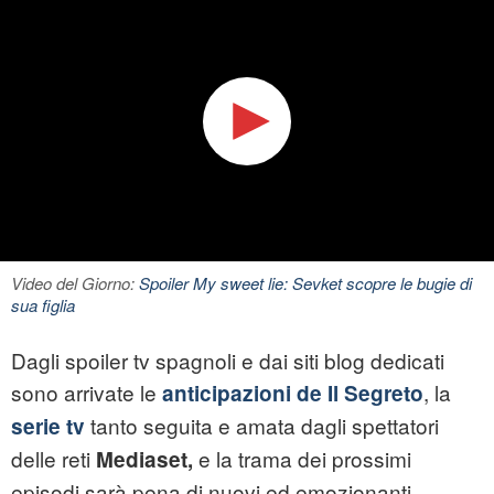
Video del Giorno:
Spoiler My sweet lie: Sevket scopre le bugie di
sua figlia
Dagli spoiler tv spagnoli e dai siti blog dedicati
sono arrivate le
, la
anticipazioni de Il Segreto
tanto seguita e amata dagli spettatori
serie tv
delle reti
e la trama dei prossimi
Mediaset,
episodi sarà pena di nuovi ed emozionanti