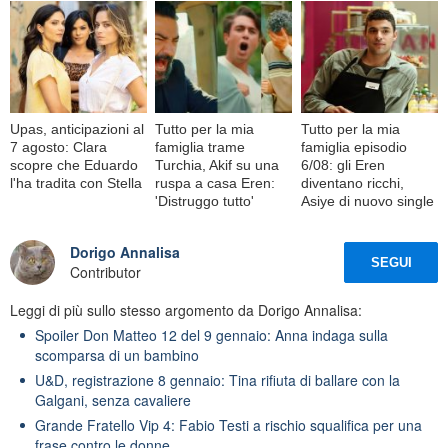
Upas, anticipazioni al
Tutto per la mia
Tutto per la mia
7 agosto: Clara
famiglia trame
famiglia episodio
scopre che Eduardo
Turchia, Akif su una
6/08: gli Eren
l'ha tradita con Stella
ruspa a casa Eren:
diventano ricchi,
'Distruggo tutto'
Asiye di nuovo single
Dorigo Annalisa
SEGUI
Contributor
Leggi di più sullo stesso argomento da Dorigo Annalisa:
Spoiler Don Matteo 12 del 9 gennaio: Anna indaga sulla
scomparsa di un bambino
U&D, registrazione 8 gennaio: Tina rifiuta di ballare con la
Galgani, senza cavaliere
Grande Fratello Vip 4: Fabio Testi a rischio squalifica per una
frase contro le donne