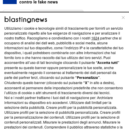
contro le fake news
ABOUT
LINEA EDITORIALE
Utilizziamo i cookie e tecnologie simili di tracciamento per fornirti un servizio
Questa sezione offre informazioni trasparenti su Blasting
personalizzato rispetto alle tue esigenze di navigazione e per analizzare il
nostro traffico. Raccogliamo e condividiamo con i nostri
1624
partner che si
News, sui nostri processi editoriali e su come ci impegniamo a
occupano di analisi dei dati web, pubblicità e social media, alcune
creare news di qualità. Inoltre, afferma la nostra aderenza a
informazioni sul tuo dispositivo, come l’indirizzo IP e le caratteristiche del tuo
‘Trust Project - News with Integrity’
Blasting News non è
dispositivo, i quali potrebbero combinarle con altre informazioni che hai
ancora membro del programma, ma ha richiesto di farne
fornito loro o che hanno raccolto dal tuo utilizzo dei loro servizi. Puoi
parte; Trust Project non ha ancora effettuato una verifica di
acconsentire all’uso di tali tecnologie cliccando il pulsante
“Accetta tutti”
conformità agli standard.
presente su questo banner oppure personalizzare le tue scelte, anche
eventualmente negando il consenso al trattamento dei dati personali da
parte dei partner terzi, cliccando sul pulsante
“Personalizza”
.
Su di noi
Chiudendo questo banner (cliccando sul pulsante
“X”
in alto a destra),
acconsenti al permanere delle impostazioni predefinite che non consentono
Team editoriale
l’utilizzo di cookie o altri strumenti di tracciamento diversi dai tecnici.
Noi e i nostri partner trattiamo i tuoi dati di navigazione per: Archiviare
Corporate
informazioni su dispositivo e/o accedervi. Utilizzare dati limitati per la
selezione della pubblicità. Creare profili per la pubblicità personalizzata.
Redazione
Utilizzare profili per la selezione di pubblicità personalizzata. Creare profili
per la personalizzazione dei contenuti. Utilizzare profili per la selezione di
Informativa Privacy
contenuti personalizzati. Misurare le prestazioni degli annunci. Misurare le
prestazioni dei contenuti. Comprendere il pubblico attraverso statistiche o la