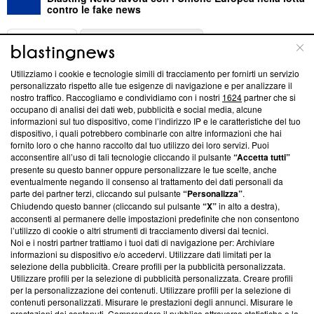
contro le fake news
ABOUT
LINEA EDITORIALE
Utilizziamo i cookie e tecnologie simili di tracciamento per fornirti un servizio
Questa sezione offre informazioni trasparenti su Blasting
personalizzato rispetto alle tue esigenze di navigazione e per analizzare il
nostro traffico. Raccogliamo e condividiamo con i nostri
1624
partner che si
News, sui nostri processi editoriali e su come ci impegniamo a
occupano di analisi dei dati web, pubblicità e social media, alcune
creare news di qualità. Inoltre, afferma la nostra aderenza a
informazioni sul tuo dispositivo, come l’indirizzo IP e le caratteristiche del tuo
‘Trust Project - News with Integrity’
Blasting News non è
dispositivo, i quali potrebbero combinarle con altre informazioni che hai
ancora membro del programma, ma ha richiesto di farne
fornito loro o che hanno raccolto dal tuo utilizzo dei loro servizi. Puoi
parte; Trust Project non ha ancora effettuato una verifica di
acconsentire all’uso di tali tecnologie cliccando il pulsante
“Accetta tutti”
conformità agli standard.
presente su questo banner oppure personalizzare le tue scelte, anche
eventualmente negando il consenso al trattamento dei dati personali da
parte dei partner terzi, cliccando sul pulsante
“Personalizza”
.
Su di noi
Chiudendo questo banner (cliccando sul pulsante
“X”
in alto a destra),
acconsenti al permanere delle impostazioni predefinite che non consentono
Team editoriale
l’utilizzo di cookie o altri strumenti di tracciamento diversi dai tecnici.
Noi e i nostri partner trattiamo i tuoi dati di navigazione per: Archiviare
Corporate
informazioni su dispositivo e/o accedervi. Utilizzare dati limitati per la
selezione della pubblicità. Creare profili per la pubblicità personalizzata.
Redazione
Utilizzare profili per la selezione di pubblicità personalizzata. Creare profili
per la personalizzazione dei contenuti. Utilizzare profili per la selezione di
Informativa Privacy
contenuti personalizzati. Misurare le prestazioni degli annunci. Misurare le
prestazioni dei contenuti. Comprendere il pubblico attraverso statistiche o la