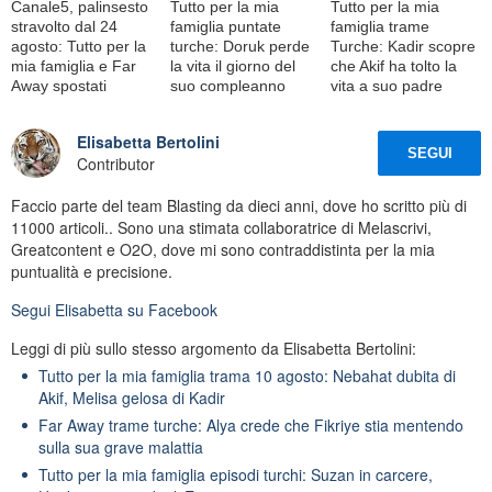
Canale5, palinsesto
Tutto per la mia
Tutto per la mia
stravolto dal 24
famiglia puntate
famiglia trame
agosto: Tutto per la
turche: Doruk perde
Turche: Kadir scopre
mia famiglia e Far
la vita il giorno del
che Akif ha tolto la
Away spostati
suo compleanno
vita a suo padre
Elisabetta Bertolini
SEGUI
Contributor
Faccio parte del team Blasting da dieci anni, dove ho scritto più di
11000 articoli.. Sono una stimata collaboratrice di Melascrivi,
Greatcontent e O2O, dove mi sono contraddistinta per la mia
puntualità e precisione.
Segui
Elisabetta
su Facebook
Leggi di più sullo stesso argomento da Elisabetta Bertolini:
Tutto per la mia famiglia trama 10 agosto: Nebahat dubita di
Akif, Melisa gelosa di Kadir
Far Away trame turche: Alya crede che Fikriye stia mentendo
sulla sua grave malattia
Tutto per la mia famiglia episodi turchi: Suzan in carcere,