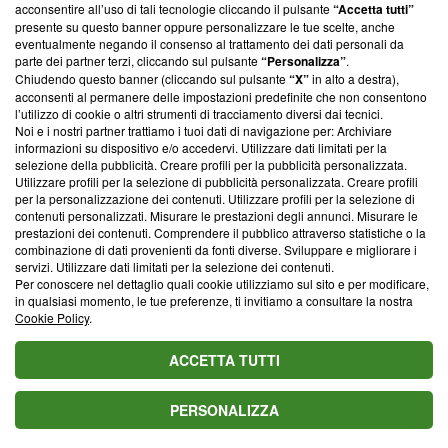
parte; Trust Project non ha ancora effettuato una verifica di
acconsentire all’uso di tali tecnologie cliccando il pulsante
“Accetta tutti”
conformità agli standard.
presente su questo banner oppure personalizzare le tue scelte, anche
eventualmente negando il consenso al trattamento dei dati personali da
parte dei partner terzi, cliccando sul pulsante
“Personalizza”
.
Su di noi
Chiudendo questo banner (cliccando sul pulsante
“X”
in alto a destra),
acconsenti al permanere delle impostazioni predefinite che non consentono
Team editoriale
l’utilizzo di cookie o altri strumenti di tracciamento diversi dai tecnici.
Noi e i nostri partner trattiamo i tuoi dati di navigazione per: Archiviare
Corporate
informazioni su dispositivo e/o accedervi. Utilizzare dati limitati per la
selezione della pubblicità. Creare profili per la pubblicità personalizzata.
Redazione
Utilizzare profili per la selezione di pubblicità personalizzata. Creare profili
per la personalizzazione dei contenuti. Utilizzare profili per la selezione di
Informativa Privacy
contenuti personalizzati. Misurare le prestazioni degli annunci. Misurare le
prestazioni dei contenuti. Comprendere il pubblico attraverso statistiche o la
Cookie Policy
combinazione di dati provenienti da fonti diverse. Sviluppare e migliorare i
servizi. Utilizzare dati limitati per la selezione dei contenuti.
Blasting SA, IDI CHE-247.845.224, Via Carlo Frasca, 3 - 6900
Per conoscere nel dettaglio quali cookie utilizziamo sul sito e per modificare,
Lugano (Svizzera) Tel:
+39 0690258937
in qualsiasi momento, le tue preferenze, ti invitiamo a consultare la nostra
Cookie Policy
.
© 2026 Blasting News
ACCETTA TUTTI
PERSONALIZZA