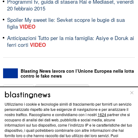
Programmi tv, guida di stasera Rai e Mediaset, venerdì
20 febbraio 2015
Spoiler My sweet lie: Sevket scopre le bugie di sua
figlia
VIDEO
Anticipazioni Tutto per la mia famiglia: Asiye e Doruk ai
ferri corti
VIDEO
Blasting News lavora con l’Unione Europea nella lotta
contro le fake news
ABOUT
LINEA EDITORIALE
Utilizziamo i cookie e tecnologie simili di tracciamento per fornirti un servizio
Questa sezione offre informazioni trasparenti su Blasting
personalizzato rispetto alle tue esigenze di navigazione e per analizzare il
nostro traffico. Raccogliamo e condividiamo con i nostri
1624
partner che si
News, sui nostri processi editoriali e su come ci impegniamo a
occupano di analisi dei dati web, pubblicità e social media, alcune
creare news di qualità. Inoltre, afferma la nostra aderenza a
informazioni sul tuo dispositivo, come l’indirizzo IP e le caratteristiche del tuo
‘Trust Project - News with Integrity’
Blasting News non è
dispositivo, i quali potrebbero combinarle con altre informazioni che hai
ancora membro del programma, ma ha richiesto di farne
fornito loro o che hanno raccolto dal tuo utilizzo dei loro servizi. Puoi