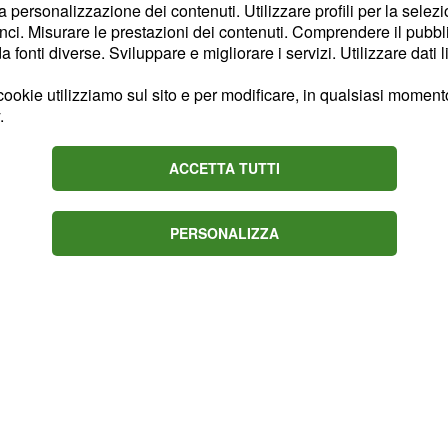
la personalizzazione dei contenuti. Utilizzare profili per la selez
 da Cuba da parte di una
ci. Misurare le prestazioni dei contenuti. Comprendere il pubblic
a Tristan molto prima di
fonti diverse. Sviluppare e migliorare i servizi. Utilizzare dati l
te parlandogli di un suo
ookie utilizziamo sul sito e per modificare, in qualsiasi momento,
rà per la lontana isola ma
.
a o quanto meno sarà
che lo accompagnerà
ACCETTA TUTTI
ui il fratello di Aurora e
PERSONALIZZA