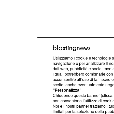
Utilizziamo i cookie e tecnologie s
navigazione e per analizzare il no
Ma è sull'altro figlio di Tristan che 
dati web, pubblicità e social media,
anche perché sarà portatore di incred
i quali potrebbero combinarle con a
acconsentire all’uso di tali tecnol
scelte, anche eventualmente negand
Anticipazioni Il segreto: Tristan 
“Personalizza”
.
Viejo ma sarà proprio lui?
Chiudendo questo banner (clicca
non consentono l’utilizzo di cookie 
Dopo la nascita di
, Mar
Esperanza
Noi e i nostri partner trattiamo i t
limitati per la selezione della pubb
sposeranno e saranno felici anche 