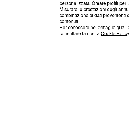
personalizzata. Creare profili per 
periodo. Arriverà infatti una lettera
Misurare le prestazioni degli annun
certa
, una donna conosciuta d
combinazione di dati provenienti da 
Pilar
contenuti.
Pepa, che chiederà aiuto al sacerdo
Per conoscere nel dettaglio quali c
fratello. A quel punto Gonzalo parti
consultare la nostra
Cookie Policy
farà ritorno a casa dentro una bar
questo ciò che farà credere colui 
ovvero
! Ma sarà davvero l
Tristan Jr
Martin?