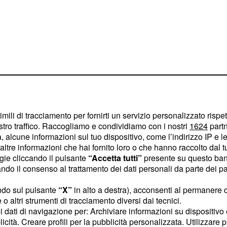
imili di tracciamento per fornirti un servizio personalizzato rispe
stro traffico. Raccogliamo e condividiamo con i nostri
1624
partn
vogliamo concentrarci
 alcune informazioni sul tuo dispositivo, come l’indirizzo IP e le 
ibili notizie.
ltre informazioni che hai fornito loro o che hanno raccolto dal tuo
ogie cliccando il pulsante
“Accetta tutti”
presente su questo ban
o il consenso al trattamento dei dati personali da parte dei par
Jr tornerà a Puente
ndo sul pulsante
“X”
in alto a destra), acconsenti al permanere 
o altri strumenti di tracciamento diversi dai tecnici.
ia e Gonzalo si
uoi dati di navigazione per: Archiviare informazioni su dispositivo 
licità. Creare profili per la pubblicità personalizzata. Utilizzare p
se solo per un breve