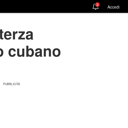
2
Accedi
 terza
io cubano