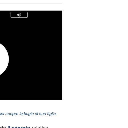
t scopre le bugie di sua figlia
relative
 de
Il segreto