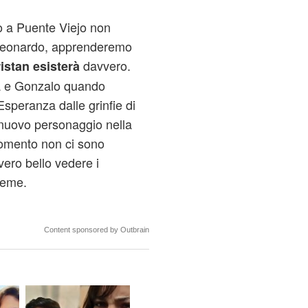
o a Puente Viejo non
do Leonardo, apprenderemo
davvero.
Tristan esisterà
ia e Gonzalo quando
speranza dalle grinfie di
nuovo personaggio nella
momento non ci sono
vero bello vedere i
sieme.
Content sponsored by Outbrain