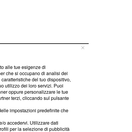
tto alle tue esigenze di
er che si occupano di analisi dei
caratteristiche del tuo dispositivo,
 utilizzo dei loro servizi. Puoi
ner oppure personalizzare le tue
tner terzi, cliccando sul pulsante
delle impostazioni predefinite che
e/o accedervi. Utilizzare dati
rofili per la selezione di pubblicità