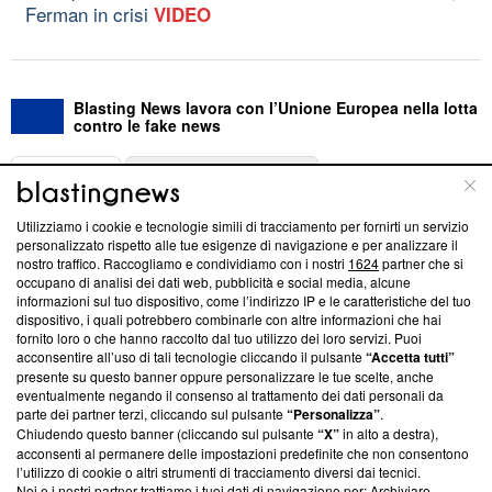
Ferman in crisi
VIDEO
Blasting News lavora con l’Unione Europea nella lotta
contro le fake news
ABOUT
LINEA EDITORIALE
Utilizziamo i cookie e tecnologie simili di tracciamento per fornirti un servizio
Questa sezione offre informazioni trasparenti su Blasting
personalizzato rispetto alle tue esigenze di navigazione e per analizzare il
nostro traffico. Raccogliamo e condividiamo con i nostri
1624
partner che si
News, sui nostri processi editoriali e su come ci impegniamo a
occupano di analisi dei dati web, pubblicità e social media, alcune
creare news di qualità. Inoltre, afferma la nostra aderenza a
informazioni sul tuo dispositivo, come l’indirizzo IP e le caratteristiche del tuo
‘Trust Project - News with Integrity’
Blasting News non è
dispositivo, i quali potrebbero combinarle con altre informazioni che hai
ancora membro del programma, ma ha richiesto di farne
fornito loro o che hanno raccolto dal tuo utilizzo dei loro servizi. Puoi
parte; Trust Project non ha ancora effettuato una verifica di
acconsentire all’uso di tali tecnologie cliccando il pulsante
“Accetta tutti”
conformità agli standard.
presente su questo banner oppure personalizzare le tue scelte, anche
eventualmente negando il consenso al trattamento dei dati personali da
parte dei partner terzi, cliccando sul pulsante
“Personalizza”
.
Su di noi
Chiudendo questo banner (cliccando sul pulsante
“X”
in alto a destra),
acconsenti al permanere delle impostazioni predefinite che non consentono
Team editoriale
l’utilizzo di cookie o altri strumenti di tracciamento diversi dai tecnici.
Noi e i nostri partner trattiamo i tuoi dati di navigazione per: Archiviare