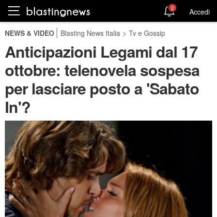
2
Accedi
NEWS & VIDEO
Blasting News Italia
>
Tv e Gossip
Anticipazioni Legami dal 17
ottobre: telenovela sospesa
per lasciare posto a 'Sabato
In'?