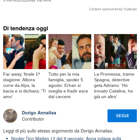
Content sponsored by Outbrain
Di tendenza oggi
Far away, finale 1ª
Tutto per la mia
La Promessa, trame
stagione: Albora
famiglia, spoiler 5
Spagna, detective
corre da Alya, la
agosto: Erhan si
gela Adriano: 'Ho
bacia e si dichiara: 'Ti
sveglia e Kadir esce
trovato Catalina, ha
amo'
dal carcere
già un altro'
Dorigo Annalisa
SEGUI
Contributor
Leggi di più sullo stesso argomento da Dorigo Annalisa:
Spoiler Don Matteo 12 del 9 gennaio: Anna indaga sulla