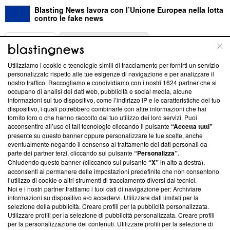
Blasting News lavora con l’Unione Europea nella lotta
contro le fake news
ABOUT
LINEA EDITORIALE
Utilizziamo i cookie e tecnologie simili di tracciamento per fornirti un servizio
Questa sezione offre informazioni trasparenti su Blasting
personalizzato rispetto alle tue esigenze di navigazione e per analizzare il
nostro traffico. Raccogliamo e condividiamo con i nostri
1624
partner che si
News, sui nostri processi editoriali e su come ci impegniamo a
occupano di analisi dei dati web, pubblicità e social media, alcune
creare news di qualità. Inoltre, afferma la nostra aderenza a
informazioni sul tuo dispositivo, come l’indirizzo IP e le caratteristiche del tuo
‘Trust Project - News with Integrity’
Blasting News non è
dispositivo, i quali potrebbero combinarle con altre informazioni che hai
ancora membro del programma, ma ha richiesto di farne
fornito loro o che hanno raccolto dal tuo utilizzo dei loro servizi. Puoi
parte; Trust Project non ha ancora effettuato una verifica di
acconsentire all’uso di tali tecnologie cliccando il pulsante
“Accetta tutti”
conformità agli standard.
presente su questo banner oppure personalizzare le tue scelte, anche
eventualmente negando il consenso al trattamento dei dati personali da
parte dei partner terzi, cliccando sul pulsante
“Personalizza”
.
Su di noi
Chiudendo questo banner (cliccando sul pulsante
“X”
in alto a destra),
acconsenti al permanere delle impostazioni predefinite che non consentono
Team editoriale
l’utilizzo di cookie o altri strumenti di tracciamento diversi dai tecnici.
Noi e i nostri partner trattiamo i tuoi dati di navigazione per: Archiviare
Corporate
informazioni su dispositivo e/o accedervi. Utilizzare dati limitati per la
selezione della pubblicità. Creare profili per la pubblicità personalizzata.
Redazione
Utilizzare profili per la selezione di pubblicità personalizzata. Creare profili
per la personalizzazione dei contenuti. Utilizzare profili per la selezione di
Informativa Privacy