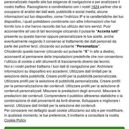
Questa sezione offre informazioni trasparenti su Blasting
personalizzato rispetto alle tue esigenze di navigazione e per analizzare il
nostro traffico. Raccogliamo e condividiamo con i nostri
1624
partner che si
News, sui nostri processi editoriali e su come ci impegniamo a
occupano di analisi dei dati web, pubblicità e social media, alcune
creare news di qualità. Inoltre, afferma la nostra aderenza a
informazioni sul tuo dispositivo, come l’indirizzo IP e le caratteristiche del tuo
‘Trust Project - News with Integrity’
Blasting News non è
dispositivo, i quali potrebbero combinarle con altre informazioni che hai
ancora membro del programma, ma ha richiesto di farne
fornito loro o che hanno raccolto dal tuo utilizzo dei loro servizi. Puoi
parte; Trust Project non ha ancora effettuato una verifica di
acconsentire all’uso di tali tecnologie cliccando il pulsante
“Accetta tutti”
conformità agli standard.
presente su questo banner oppure personalizzare le tue scelte, anche
eventualmente negando il consenso al trattamento dei dati personali da
parte dei partner terzi, cliccando sul pulsante
“Personalizza”
.
Su di noi
Chiudendo questo banner (cliccando sul pulsante
“X”
in alto a destra),
acconsenti al permanere delle impostazioni predefinite che non consentono
Team editoriale
l’utilizzo di cookie o altri strumenti di tracciamento diversi dai tecnici.
Noi e i nostri partner trattiamo i tuoi dati di navigazione per: Archiviare
Corporate
informazioni su dispositivo e/o accedervi. Utilizzare dati limitati per la
selezione della pubblicità. Creare profili per la pubblicità personalizzata.
Redazione
Utilizzare profili per la selezione di pubblicità personalizzata. Creare profili
per la personalizzazione dei contenuti. Utilizzare profili per la selezione di
Informativa Privacy
contenuti personalizzati. Misurare le prestazioni degli annunci. Misurare le
prestazioni dei contenuti. Comprendere il pubblico attraverso statistiche o la
Cookie Policy
combinazione di dati provenienti da fonti diverse. Sviluppare e migliorare i
servizi. Utilizzare dati limitati per la selezione dei contenuti.
Blasting SA, IDI CHE-247.845.224, Via Carlo Frasca, 3 - 6900
Per conoscere nel dettaglio quali cookie utilizziamo sul sito e per modificare,
Lugano (Svizzera) Tel:
+39 0690258937
in qualsiasi momento, le tue preferenze, ti invitiamo a consultare la nostra
Cookie Policy
.
© 2026 Blasting News