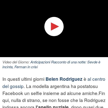
Video del Giorno:
Anticipazioni Racconto di una notte: Sevde è
incinta, Ferman in crisi
In questi ultimi giorni
è
al centro
Belen Rodriguez
del gossip
. La modella argentina ha postatosu
Facebook un selfie insieme ad alcune amiche.Fin
qui, nulla di strano, se non fosse che la Rodriguez
indossa ancora
, dopo quasi due
l'anello nuziale