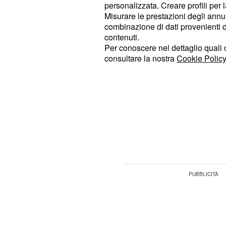
tornare alla
vita scapestrata di pr
personalizzata. Creare profili per 
Misurare le prestazioni degli annun
combinazione di dati provenienti da 
Il Segreto trame dall'1
contenuti.
Per conoscere nel dettaglio quali c
2016: torna Fulgencio,
consultare la nostra
Cookie Policy
di Gonzalo
Le anticipazioni del Segreto inizia
di Bosco per la scomparsa misterios
finita? Capendo di essere ancora inn
signorino parte alla sua ricerca, ab
gettando Francisca nella rabbia e ne