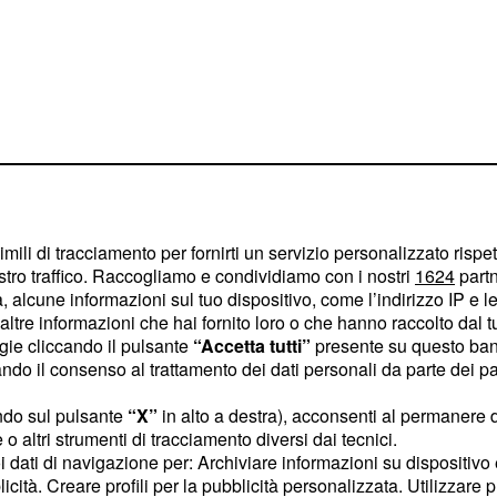
imili di tracciamento per fornirti un servizio personalizzato rispe
stro traffico. Raccogliamo e condividiamo con i nostri
1624
partn
più significative delle
 alcune informazioni sul tuo dispositivo, come l’indirizzo IP e le 
edremo infatti anche
ltre informazioni che hai fornito loro o che hanno raccolto dal tuo
ogie cliccando il pulsante
“Accetta tutti”
presente su questo ban
, che inizierà a creare
o il consenso al trattamento dei dati personali da parte dei par
Il padre del ragazzo
o per raggiungere il suo
ndo sul pulsante
“X”
in alto a destra), acconsenti al permanere 
o altri strumenti di tracciamento diversi dai tecnici.
i coniugi Castaneda e
uoi dati di navigazione per: Archiviare informazioni su dispositivo 
minima intenzione di
licità. Creare profili per la pubblicità personalizzata. Utilizzare p