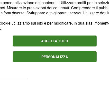
.
ima
la personalizzazione dei contenuti. Utilizzare profili per la selez
ci. Misurare le prestazioni dei contenuti. Comprendere il pubblic
fonti diverse. Sviluppare e migliorare i servizi. Utilizzare dati l
1 al 16 aprile
ookie utilizziamo sul sito e per modificare, in qualsiasi momento,
 arriva la bara
.
ACCETTA TUTTI
no con la preoccupazione
a di Ines: dove sarà
amorato pazzo di lei, il
PERSONALIZZA
bandonando la villa e
lla disperazione.