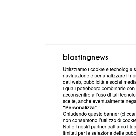
Utilizziamo i cookie e tecnologie s
navigazione e per analizzare il no
Queste sono solo alcune delle scene 
dati web, pubblicità e social media,
puntate settimanali de
Il Segreto
. V
i quali potrebbero combinarle con a
acconsentire all’uso di tali tecnol
l'arrivo della vera famiglia di Matias
scelte, anche eventualmente negand
seri problemi ad Emilia ed Alfonso. 
“Personalizza”
.
rivuole il figlio con sé e farà di tutt
Chiudendo questo banner (clicca
non consentono l’utilizzo di cookie 
scopo, calpestando i sentimenti de
Noi e i nostri partner trattiamo i t
dello stesso Matias, che non ha la 
limitati per la selezione della pubb