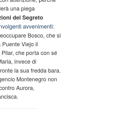
erà una piega
zioni del Segreto
volgenti avvenimenti
:
reoccupare Bosco, che si
a Puente Viejo il
e Pilar, che porta con sé
Maria, invece di
 fronte la sua fredda bara.
lgencio Montenegro non
contro Aurora,
ancisca.