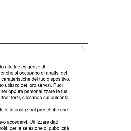
tto alle tue esigenze di
er che si occupano di analisi dei
caratteristiche del tuo dispositivo,
 utilizzo dei loro servizi. Puoi
ner oppure personalizzare le tue
tner terzi, cliccando sul pulsante
delle impostazioni predefinite che
e/o accedervi. Utilizzare dati
rofili per la selezione di pubblicità