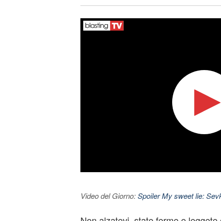
Video del Giorno:
Spoiler My sweet lie: Sevke
Non alzatevi, state ferme e leggete