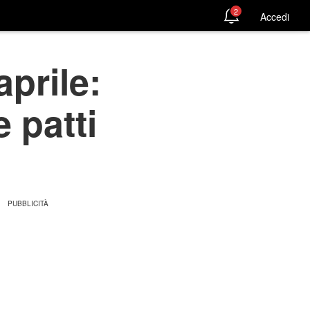
2
Accedi
aprile:
e patti