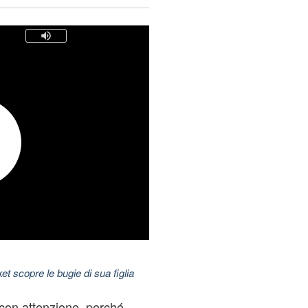
t scopre le bugie di sua figlia
 con attenzione, perché