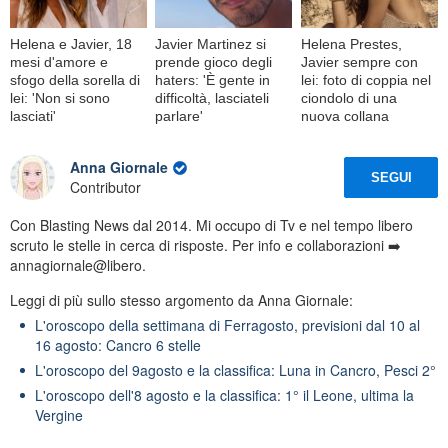
Helena e Javier, 18
Javier Martinez si
Helena Prestes,
mesi d'amore e
prende gioco degli
Javier sempre con
sfogo della sorella di
haters: 'È gente in
lei: foto di coppia nel
lei: 'Non si sono
difficoltà, lasciateli
ciondolo di una
lasciati'
parlare'
nuova collana
Anna Giornale
SEGUI
Contributor
Con Blasting News dal 2014. Mi occupo di Tv e nel tempo libero
scruto le stelle in cerca di risposte. Per info e collaborazioni ➡️
annagiornale@libero.
Leggi di più sullo stesso argomento da Anna Giornale:
L'oroscopo della settimana di Ferragosto, previsioni dal 10 al
16 agosto: Cancro 6 stelle
L'oroscopo del 9agosto e la classifica: Luna in Cancro, Pesci 2°
L'oroscopo dell'8 agosto e la classifica: 1° il Leone, ultima la
Vergine