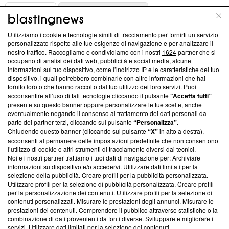
ABOUT
LINEA EDITORIALE
Utilizziamo i cookie e tecnologie simili di tracciamento per fornirti un servizio
Questa sezione offre informazioni trasparenti su Blasting
personalizzato rispetto alle tue esigenze di navigazione e per analizzare il
nostro traffico. Raccogliamo e condividiamo con i nostri
1624
partner che si
News, sui nostri processi editoriali e su come ci impegniamo a
occupano di analisi dei dati web, pubblicità e social media, alcune
creare news di qualità. Inoltre, afferma la nostra aderenza a
informazioni sul tuo dispositivo, come l’indirizzo IP e le caratteristiche del tuo
‘Trust Project - News with Integrity’
Blasting News non è
dispositivo, i quali potrebbero combinarle con altre informazioni che hai
ancora membro del programma, ma ha richiesto di farne
fornito loro o che hanno raccolto dal tuo utilizzo dei loro servizi. Puoi
parte; Trust Project non ha ancora effettuato una verifica di
acconsentire all’uso di tali tecnologie cliccando il pulsante
“Accetta tutti”
conformità agli standard.
presente su questo banner oppure personalizzare le tue scelte, anche
eventualmente negando il consenso al trattamento dei dati personali da
parte dei partner terzi, cliccando sul pulsante
“Personalizza”
.
Su di noi
Chiudendo questo banner (cliccando sul pulsante
“X”
in alto a destra),
acconsenti al permanere delle impostazioni predefinite che non consentono
Team editoriale
l’utilizzo di cookie o altri strumenti di tracciamento diversi dai tecnici.
Noi e i nostri partner trattiamo i tuoi dati di navigazione per: Archiviare
Corporate
informazioni su dispositivo e/o accedervi. Utilizzare dati limitati per la
selezione della pubblicità. Creare profili per la pubblicità personalizzata.
Redazione
Utilizzare profili per la selezione di pubblicità personalizzata. Creare profili
per la personalizzazione dei contenuti. Utilizzare profili per la selezione di
Informativa Privacy
contenuti personalizzati. Misurare le prestazioni degli annunci. Misurare le
prestazioni dei contenuti. Comprendere il pubblico attraverso statistiche o la
Cookie Policy
combinazione di dati provenienti da fonti diverse. Sviluppare e migliorare i
servizi. Utilizzare dati limitati per la selezione dei contenuti.