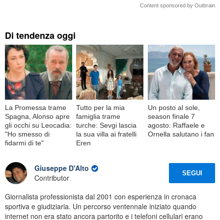
Content sponsored by Outbrain
Di tendenza oggi
La Promessa trame
Tutto per la mia
Un posto al sole,
Spagna, Alonso apre
famiglia trame
season finale 7
gli occhi su Leocadia:
turche: Sevgi lascia
agosto: Raffaele e
"Ho smesso di
la sua villa ai fratelli
Ornella salutano i fan
fidarmi di te"
Eren
Giuseppe D'Alto
SEGUI
Contributor
Giornalista professionista dal 2001 con esperienza in cronaca
sportiva e giudiziaria. Un percorso ventennale iniziato quando
internet non era stato ancora partorito e i telefoni cellulari erano