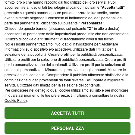
ancora membro del programma, ma ha richiesto di farne
fornito loro o che hanno raccolto dal tuo utilizzo dei loro servizi. Puoi
parte; Trust Project non ha ancora effettuato una verifica di
acconsentire all’uso di tali tecnologie cliccando il pulsante
“Accetta tutti”
conformità agli standard.
presente su questo banner oppure personalizzare le tue scelte, anche
eventualmente negando il consenso al trattamento dei dati personali da
parte dei partner terzi, cliccando sul pulsante
“Personalizza”
.
Su di noi
Chiudendo questo banner (cliccando sul pulsante
“X”
in alto a destra),
acconsenti al permanere delle impostazioni predefinite che non consentono
Team editoriale
l’utilizzo di cookie o altri strumenti di tracciamento diversi dai tecnici.
Noi e i nostri partner trattiamo i tuoi dati di navigazione per: Archiviare
Corporate
informazioni su dispositivo e/o accedervi. Utilizzare dati limitati per la
selezione della pubblicità. Creare profili per la pubblicità personalizzata.
Redazione
Utilizzare profili per la selezione di pubblicità personalizzata. Creare profili
per la personalizzazione dei contenuti. Utilizzare profili per la selezione di
Informativa Privacy
contenuti personalizzati. Misurare le prestazioni degli annunci. Misurare le
prestazioni dei contenuti. Comprendere il pubblico attraverso statistiche o la
Cookie Policy
combinazione di dati provenienti da fonti diverse. Sviluppare e migliorare i
servizi. Utilizzare dati limitati per la selezione dei contenuti.
Blasting SA, IDI CHE-247.845.224, Via Carlo Frasca, 3 - 6900
Per conoscere nel dettaglio quali cookie utilizziamo sul sito e per modificare,
Lugano (Svizzera) Tel:
+39 0690258937
in qualsiasi momento, le tue preferenze, ti invitiamo a consultare la nostra
Cookie Policy
.
© 2026 Blasting News
ACCETTA TUTTI
PERSONALIZZA