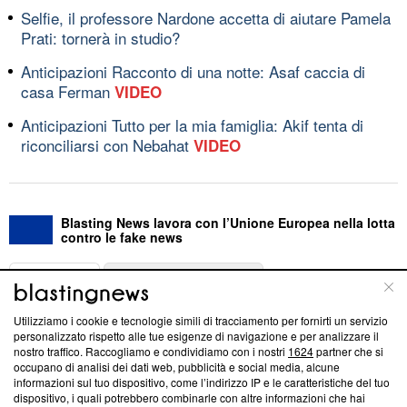
Selfie, il professore Nardone accetta di aiutare Pamela
Prati: tornerà in studio?
Anticipazioni Racconto di una notte: Asaf caccia di
casa Ferman
VIDEO
Anticipazioni Tutto per la mia famiglia: Akif tenta di
riconciliarsi con Nebahat
VIDEO
Blasting News lavora con l’Unione Europea nella lotta
contro le fake news
ABOUT
LINEA EDITORIALE
Utilizziamo i cookie e tecnologie simili di tracciamento per fornirti un servizio
Questa sezione offre informazioni trasparenti su Blasting
personalizzato rispetto alle tue esigenze di navigazione e per analizzare il
nostro traffico. Raccogliamo e condividiamo con i nostri
1624
partner che si
News, sui nostri processi editoriali e su come ci impegniamo a
occupano di analisi dei dati web, pubblicità e social media, alcune
creare news di qualità. Inoltre, afferma la nostra aderenza a
informazioni sul tuo dispositivo, come l’indirizzo IP e le caratteristiche del tuo
‘Trust Project - News with Integrity’
Blasting News non è
dispositivo, i quali potrebbero combinarle con altre informazioni che hai