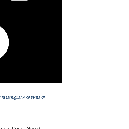
ia famiglia: Akif tenta di
so il trono. Non di