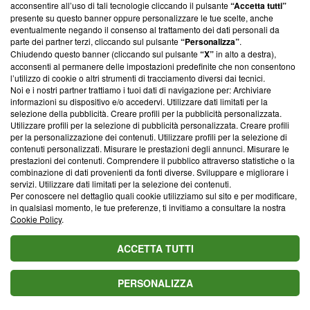
parte; Trust Project non ha ancora effettuato una verifica di
acconsentire all’uso di tali tecnologie cliccando il pulsante
“Accetta tutti”
conformità agli standard.
presente su questo banner oppure personalizzare le tue scelte, anche
eventualmente negando il consenso al trattamento dei dati personali da
parte dei partner terzi, cliccando sul pulsante
“Personalizza”
.
Su di noi
Chiudendo questo banner (cliccando sul pulsante
“X”
in alto a destra),
acconsenti al permanere delle impostazioni predefinite che non consentono
Team editoriale
l’utilizzo di cookie o altri strumenti di tracciamento diversi dai tecnici.
Noi e i nostri partner trattiamo i tuoi dati di navigazione per: Archiviare
Corporate
informazioni su dispositivo e/o accedervi. Utilizzare dati limitati per la
selezione della pubblicità. Creare profili per la pubblicità personalizzata.
Redazione
Utilizzare profili per la selezione di pubblicità personalizzata. Creare profili
per la personalizzazione dei contenuti. Utilizzare profili per la selezione di
Informativa Privacy
contenuti personalizzati. Misurare le prestazioni degli annunci. Misurare le
prestazioni dei contenuti. Comprendere il pubblico attraverso statistiche o la
Cookie Policy
combinazione di dati provenienti da fonti diverse. Sviluppare e migliorare i
servizi. Utilizzare dati limitati per la selezione dei contenuti.
Blasting SA, IDI CHE-247.845.224, Via Carlo Frasca, 3 - 6900
Per conoscere nel dettaglio quali cookie utilizziamo sul sito e per modificare,
Lugano (Svizzera) Tel:
+39 0690258937
in qualsiasi momento, le tue preferenze, ti invitiamo a consultare la nostra
Cookie Policy
.
© 2026 Blasting News
ACCETTA TUTTI
PERSONALIZZA