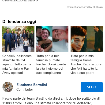
© RIPRODUZIONE VIETATA
Content sponsored by Outbrain
Di tendenza oggi
Canale5, palinsesto
Tutto per la mia
Tutto per la mia
stravolto dal 24
famiglia puntate
famiglia trame
agosto: Tutto per la
turche: Doruk perde
Turche: Kadir scopre
mia famiglia e Far
la vita il giorno del
che Akif ha tolto la
Away spostati
suo compleanno
vita a suo padre
Elisabetta Bertolini
SEGUI
Contributor
Faccio parte del team Blasting da dieci anni, dove ho scritto più di
11000 articoli.. Sono una stimata collaboratrice di Melascrivi,