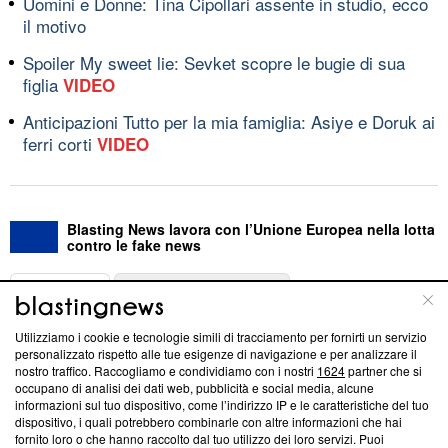
Uomini e Donne: Tina Cipollari assente in studio, ecco
il motivo
Spoiler My sweet lie: Sevket scopre le bugie di sua
figlia
VIDEO
Anticipazioni Tutto per la mia famiglia: Asiye e Doruk ai
ferri corti
VIDEO
Blasting News lavora con l’Unione Europea nella lotta
contro le fake news
ABOUT
LINEA EDITORIALE
Utilizziamo i cookie e tecnologie simili di tracciamento per fornirti un servizio
Questa sezione offre informazioni trasparenti su Blasting
personalizzato rispetto alle tue esigenze di navigazione e per analizzare il
nostro traffico. Raccogliamo e condividiamo con i nostri
1624
partner che si
News, sui nostri processi editoriali e su come ci impegniamo a
occupano di analisi dei dati web, pubblicità e social media, alcune
creare news di qualità. Inoltre, afferma la nostra aderenza a
informazioni sul tuo dispositivo, come l’indirizzo IP e le caratteristiche del tuo
‘Trust Project - News with Integrity’
Blasting News non è
dispositivo, i quali potrebbero combinarle con altre informazioni che hai
ancora membro del programma, ma ha richiesto di farne
fornito loro o che hanno raccolto dal tuo utilizzo dei loro servizi. Puoi