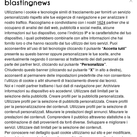
Utilizziamo i cookie e tecnologie simili di tracciamento per fornirti un servizio
Questa sezione offre informazioni trasparenti su Blasting
personalizzato rispetto alle tue esigenze di navigazione e per analizzare il
nostro traffico. Raccogliamo e condividiamo con i nostri
1624
partner che si
News, sui nostri processi editoriali e su come ci impegniamo a
occupano di analisi dei dati web, pubblicità e social media, alcune
creare news di qualità. Inoltre, afferma la nostra aderenza a
informazioni sul tuo dispositivo, come l’indirizzo IP e le caratteristiche del tuo
‘Trust Project - News with Integrity’
Blasting News non è
dispositivo, i quali potrebbero combinarle con altre informazioni che hai
ancora membro del programma, ma ha richiesto di farne
fornito loro o che hanno raccolto dal tuo utilizzo dei loro servizi. Puoi
parte; Trust Project non ha ancora effettuato una verifica di
acconsentire all’uso di tali tecnologie cliccando il pulsante
“Accetta tutti”
conformità agli standard.
presente su questo banner oppure personalizzare le tue scelte, anche
eventualmente negando il consenso al trattamento dei dati personali da
parte dei partner terzi, cliccando sul pulsante
“Personalizza”
.
Su di noi
Chiudendo questo banner (cliccando sul pulsante
“X”
in alto a destra),
acconsenti al permanere delle impostazioni predefinite che non consentono
Team editoriale
l’utilizzo di cookie o altri strumenti di tracciamento diversi dai tecnici.
Noi e i nostri partner trattiamo i tuoi dati di navigazione per: Archiviare
Corporate
informazioni su dispositivo e/o accedervi. Utilizzare dati limitati per la
selezione della pubblicità. Creare profili per la pubblicità personalizzata.
Redazione
Utilizzare profili per la selezione di pubblicità personalizzata. Creare profili
per la personalizzazione dei contenuti. Utilizzare profili per la selezione di
Informativa Privacy
contenuti personalizzati. Misurare le prestazioni degli annunci. Misurare le
prestazioni dei contenuti. Comprendere il pubblico attraverso statistiche o la
Cookie Policy
combinazione di dati provenienti da fonti diverse. Sviluppare e migliorare i
servizi. Utilizzare dati limitati per la selezione dei contenuti.
Blasting SA, IDI CHE-247.845.224, Via Carlo Frasca, 3 - 6900
Per conoscere nel dettaglio quali cookie utilizziamo sul sito e per modificare,
Lugano (Svizzera) Tel:
+39 0690258937