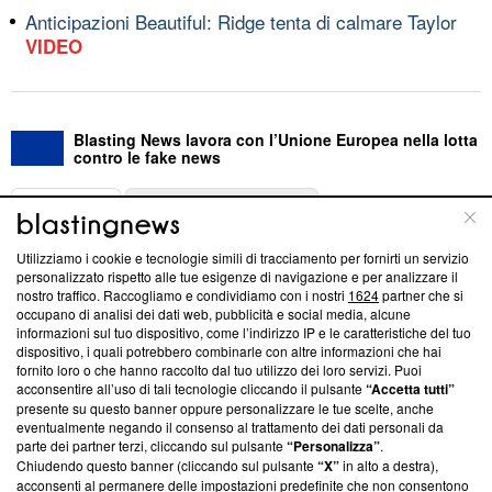
Anticipazioni Beautiful: Ridge tenta di calmare Taylor
VIDEO
Blasting News lavora con l’Unione Europea nella lotta
contro le fake news
ABOUT
LINEA EDITORIALE
Utilizziamo i cookie e tecnologie simili di tracciamento per fornirti un servizio
Questa sezione offre informazioni trasparenti su Blasting
personalizzato rispetto alle tue esigenze di navigazione e per analizzare il
nostro traffico. Raccogliamo e condividiamo con i nostri
1624
partner che si
News, sui nostri processi editoriali e su come ci impegniamo a
occupano di analisi dei dati web, pubblicità e social media, alcune
creare news di qualità. Inoltre, afferma la nostra aderenza a
informazioni sul tuo dispositivo, come l’indirizzo IP e le caratteristiche del tuo
‘Trust Project - News with Integrity’
Blasting News non è
dispositivo, i quali potrebbero combinarle con altre informazioni che hai
ancora membro del programma, ma ha richiesto di farne
fornito loro o che hanno raccolto dal tuo utilizzo dei loro servizi. Puoi
parte; Trust Project non ha ancora effettuato una verifica di
acconsentire all’uso di tali tecnologie cliccando il pulsante
“Accetta tutti”
conformità agli standard.
presente su questo banner oppure personalizzare le tue scelte, anche
eventualmente negando il consenso al trattamento dei dati personali da
parte dei partner terzi, cliccando sul pulsante
“Personalizza”
.
Su di noi
Chiudendo questo banner (cliccando sul pulsante
“X”
in alto a destra),
acconsenti al permanere delle impostazioni predefinite che non consentono
Team editoriale