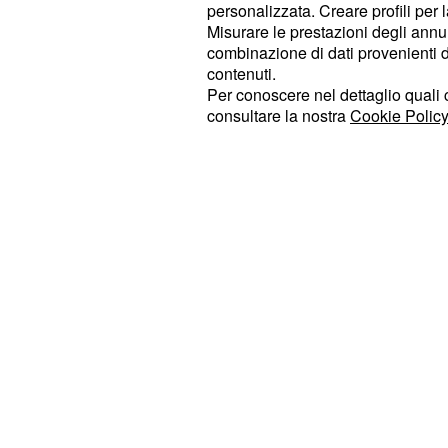
personalizzata. Creare profili per 
motivazione.
Misurare le prestazioni degli annun
combinazione di dati provenienti da 
A quel punto la top model, dopo la p
contenuti.
Cristiano per avere delle spiegazion
Per conoscere nel dettaglio quali c
consultare la nostra
Cookie Policy
spiazzato dalla situazione, è rimast
imbarazzato, poi ha cercato di giust
non la considera una ragazza inuti
spesso, la mattina,
non gli rivolg
questa cosa gli dispiace molto.