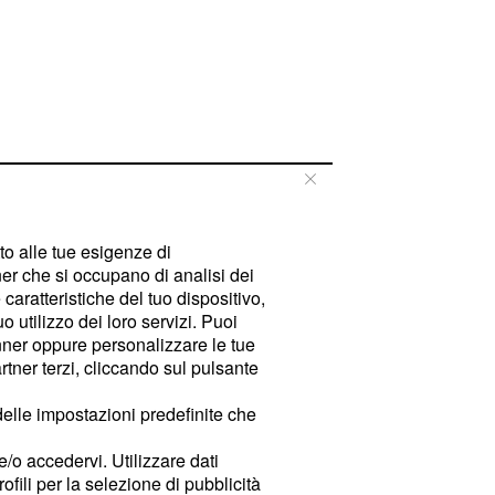
tto alle tue esigenze di
er che si occupano di analisi dei
caratteristiche del tuo dispositivo,
 utilizzo dei loro servizi. Puoi
ner oppure personalizzare le tue
tner terzi, cliccando sul pulsante
delle impostazioni predefinite che
e/o accedervi. Utilizzare dati
rofili per la selezione di pubblicità