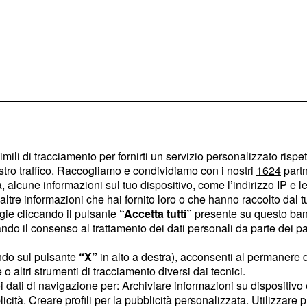
imili di tracciamento per fornirti un servizio personalizzato rispe
stro traffico. Raccogliamo e condividiamo con i nostri
1624
partn
 alcune informazioni sul tuo dispositivo, come l’indirizzo IP e le 
ltre informazioni che hai fornito loro o che hanno raccolto dal tuo
inatteso, visto che fino
ogie cliccando il pulsante
“Accetta tutti”
presente su questo ban
pre andati d'accordo. A
o il consenso al trattamento dei dati personali da parte dei par
ensione è da attribuire
ndo sul pulsante
“X”
in alto a destra), acconsenti al permanere 
rlo, lunedì sera ha
o altri strumenti di tracciamento diversi dai tecnici.
a nominata dal
uoi dati di navigazione per: Archiviare informazioni su dispositivo 
n parere sulla
licità. Creare profili per la pubblicità personalizzata. Utilizzare p