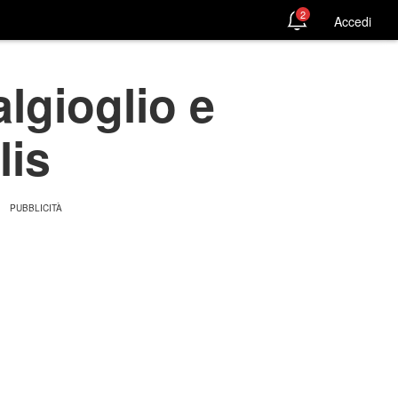
2
Accedi
algioglio e
lis