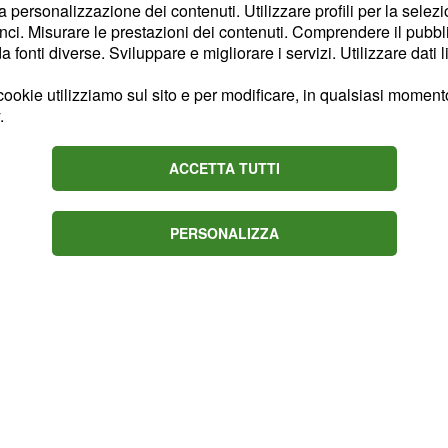
la personalizzazione dei contenuti. Utilizzare profili per la selez
ci. Misurare le prestazioni dei contenuti. Comprendere il pubblic
fonti diverse. Sviluppare e migliorare i servizi. Utilizzare dati l
untata, si è avvicinata a
i. Quest'ultimo,
ookie utilizziamo sul sito e per modificare, in qualsiasi momento,
.
o visibilmente
ificarsi, affermando che
ACCETTA TUTTI
le, ma precisando che
e
e nemmeno un saluto,
PERSONALIZZA