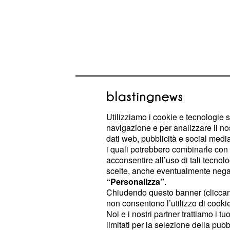
Utilizziamo i cookie e tecnologie s
navigazione e per analizzare il no
dati web, pubblicità e social media,
i quali potrebbero combinarle con a
Si è trattato di un diverbio piuttosto 
acconsentire all’uso di tali tecnol
ad oggi i due concorrenti erano sem
scelte, anche eventualmente negand
quanto pare, la "colpa" dell'incompr
“Personalizza”
.
Chiudendo questo banner (clicca
ad Alfonso Signorini che, senza vole
non consentono l’utilizzo di cookie 
rivelato alla ragazza di essere
stat
Noi e i nostri partner trattiamo i t
siciliano, chiedendole u
cantautore
limitati per la selezione della pubb