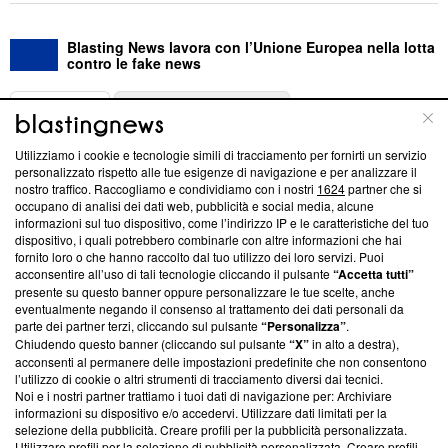
Blasting News lavora con l’Unione Europea nella lotta
contro le fake news
ABOUT
LINEA EDITORIALE
Utilizziamo i cookie e tecnologie simili di tracciamento per fornirti un servizio
Questa sezione offre informazioni trasparenti su Blasting
personalizzato rispetto alle tue esigenze di navigazione e per analizzare il
nostro traffico. Raccogliamo e condividiamo con i nostri
1624
partner che si
News, sui nostri processi editoriali e su come ci impegniamo a
occupano di analisi dei dati web, pubblicità e social media, alcune
creare news di qualità. Inoltre, afferma la nostra aderenza a
informazioni sul tuo dispositivo, come l’indirizzo IP e le caratteristiche del tuo
‘Trust Project - News with Integrity’
Blasting News non è
dispositivo, i quali potrebbero combinarle con altre informazioni che hai
ancora membro del programma, ma ha richiesto di farne
fornito loro o che hanno raccolto dal tuo utilizzo dei loro servizi. Puoi
parte; Trust Project non ha ancora effettuato una verifica di
acconsentire all’uso di tali tecnologie cliccando il pulsante
“Accetta tutti”
conformità agli standard.
presente su questo banner oppure personalizzare le tue scelte, anche
eventualmente negando il consenso al trattamento dei dati personali da
parte dei partner terzi, cliccando sul pulsante
“Personalizza”
.
Su di noi
Chiudendo questo banner (cliccando sul pulsante
“X”
in alto a destra),
acconsenti al permanere delle impostazioni predefinite che non consentono
Team editoriale
l’utilizzo di cookie o altri strumenti di tracciamento diversi dai tecnici.
Noi e i nostri partner trattiamo i tuoi dati di navigazione per: Archiviare
Corporate
informazioni su dispositivo e/o accedervi. Utilizzare dati limitati per la
selezione della pubblicità. Creare profili per la pubblicità personalizzata.
Redazione
Utilizzare profili per la selezione di pubblicità personalizzata. Creare profili