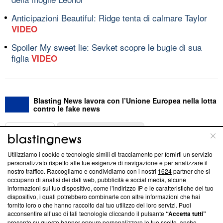
Anticipazioni Beautiful: Ridge tenta di calmare Taylor
VIDEO
Spoiler My sweet lie: Sevket scopre le bugie di sua
figlia
VIDEO
Blasting News lavora con l’Unione Europea nella lotta
contro le fake news
ABOUT
LINEA EDITORIALE
Utilizziamo i cookie e tecnologie simili di tracciamento per fornirti un servizio
Questa sezione offre informazioni trasparenti su Blasting
personalizzato rispetto alle tue esigenze di navigazione e per analizzare il
nostro traffico. Raccogliamo e condividiamo con i nostri
1624
partner che si
News, sui nostri processi editoriali e su come ci impegniamo a
occupano di analisi dei dati web, pubblicità e social media, alcune
creare news di qualità. Inoltre, afferma la nostra aderenza a
informazioni sul tuo dispositivo, come l’indirizzo IP e le caratteristiche del tuo
‘Trust Project - News with Integrity’
Blasting News non è
dispositivo, i quali potrebbero combinarle con altre informazioni che hai
ancora membro del programma, ma ha richiesto di farne
fornito loro o che hanno raccolto dal tuo utilizzo dei loro servizi. Puoi
parte; Trust Project non ha ancora effettuato una verifica di
acconsentire all’uso di tali tecnologie cliccando il pulsante
“Accetta tutti”
conformità agli standard.
presente su questo banner oppure personalizzare le tue scelte, anche