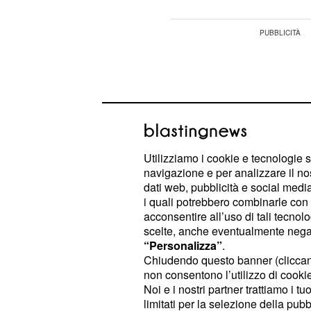
Utilizziamo i cookie e tecnologie s
navigazione e per analizzare il no
dati web, pubblicità e social media,
i quali potrebbero combinarle con a
acconsentire all’uso di tali tecnol
scelte, anche eventualmente negand
“Personalizza”
.
Chiudendo questo banner (clicca
Riccardo, in particolare, dopo alcun
non consentono l’utilizzo di cookie 
Platano e alcuni gesti di un single m
Noi e i nostri partner trattiamo i t
limitati per la selezione della pubb
fidanzata, ha chiesto già un confr