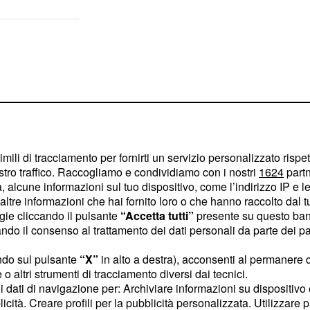
imili di tracciamento per fornirti un servizio personalizzato rispe
stro traffico. Raccogliamo e condividiamo con i nostri
1624
partn
 alcune informazioni sul tuo dispositivo, come l’indirizzo IP e le 
ltre informazioni che hai fornito loro o che hanno raccolto dal tuo
ogie cliccando il pulsante
“Accetta tutti”
presente su questo ban
o il consenso al trattamento dei dati personali da parte dei par
ndo sul pulsante
“X”
in alto a destra), acconsenti al permanere 
e affermazioni della
o altri strumenti di tracciamento diversi dai tecnici.
olto vicino alla
uoi dati di navigazione per: Archiviare informazioni su dispositivo 
licità. Creare profili per la pubblicità personalizzata. Utilizzare p
onto che dovrebbe andare