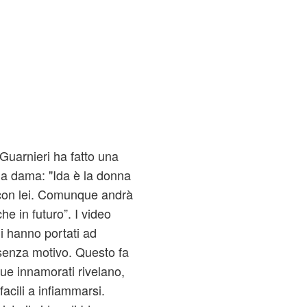
Guarnieri ha fatto una
sua dama: "Ida è la donna
li con lei. Comunque andrà
he in futuro”. I video
li hanno portati ad
e senza motivo. Questo fa
due innamorati rivelano,
facili a infiammarsi.