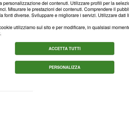
la personalizzazione dei contenuti. Utilizzare profili per la selez
sia
gli
a loro
tutto finito,
ci. Misurare le prestazioni dei contenuti. Comprendere il pubblic
nelle loro
 soli
città,
fonti diverse. Sviluppare e migliorare i servizi. Utilizzare dati l
fatto alcuna
ookie utilizziamo sul sito e per modificare, in qualsiasi momento,
esso, né confermato o
.
 li ha visti ha dichiarato
elici. La prova regina
ACCETTA TUTTI
me, per molti, sarebbe il
Ma pare
 su Instagram
.
PERSONALIZZA
non si seguivano su