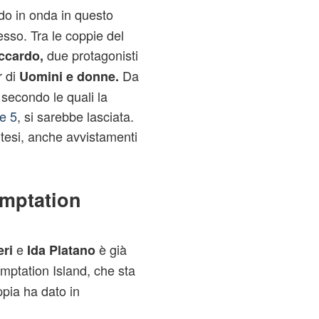
o in onda in questo
sso. Tra le coppie del
due protagonisti
ccardo,
r di
Da
Uomini e
donne.
 secondo le quali la
e 5
, si sarebbe lasciata.
 tesi, anche avvistamenti
mptation
e
è già
ri
Ida Platano
ptation Island, che sta
ppia ha dato in