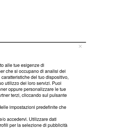
tto alle tue esigenze di
er che si occupano di analisi dei
caratteristiche del tuo dispositivo,
 utilizzo dei loro servizi. Puoi
ner oppure personalizzare le tue
tner terzi, cliccando sul pulsante
delle impostazioni predefinite che
e/o accedervi. Utilizzare dati
rofili per la selezione di pubblicità