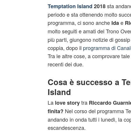
sta andand
Temptation Island
2018
periodo e sta ottenendo molto succe
programma, ci sono anche
e
Ida
Ri
molto seguiti e amati del Trono Ove
più parti, giungono notizie di gossip
coppia, dopo il
programma di Canal
Tra le altre cose, a comprovare tale
recenti dei due.
Cosa è successo a Te
Island
La
tra
love story
Riccardo Guarnie
Nel corso del programma Tem
finita?
andando in onda tutti i lunedì, la co
escandescenza.