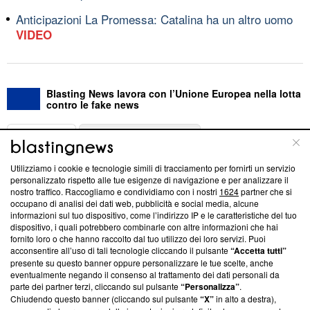
Anticipazioni La Promessa: Catalina ha un altro uomo
VIDEO
Blasting News lavora con l’Unione Europea nella lotta
contro le fake news
ABOUT
LINEA EDITORIALE
Utilizziamo i cookie e tecnologie simili di tracciamento per fornirti un servizio
Questa sezione offre informazioni trasparenti su Blasting
personalizzato rispetto alle tue esigenze di navigazione e per analizzare il
nostro traffico. Raccogliamo e condividiamo con i nostri
1624
partner che si
News, sui nostri processi editoriali e su come ci impegniamo a
occupano di analisi dei dati web, pubblicità e social media, alcune
creare news di qualità. Inoltre, afferma la nostra aderenza a
informazioni sul tuo dispositivo, come l’indirizzo IP e le caratteristiche del tuo
‘Trust Project - News with Integrity’
Blasting News non è
dispositivo, i quali potrebbero combinarle con altre informazioni che hai
ancora membro del programma, ma ha richiesto di farne
fornito loro o che hanno raccolto dal tuo utilizzo dei loro servizi. Puoi
parte; Trust Project non ha ancora effettuato una verifica di
acconsentire all’uso di tali tecnologie cliccando il pulsante
“Accetta tutti”
conformità agli standard.
presente su questo banner oppure personalizzare le tue scelte, anche
eventualmente negando il consenso al trattamento dei dati personali da
parte dei partner terzi, cliccando sul pulsante
“Personalizza”
.
Su di noi
Chiudendo questo banner (cliccando sul pulsante
“X”
in alto a destra),