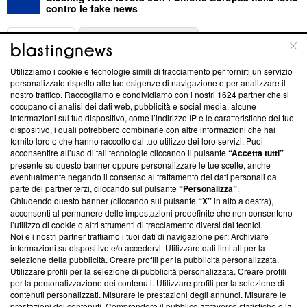
contro le fake news
ABOUT
LINEA EDITORIALE
Utilizziamo i cookie e tecnologie simili di tracciamento per fornirti un servizio
Questa sezione offre informazioni trasparenti su Blasting
personalizzato rispetto alle tue esigenze di navigazione e per analizzare il
nostro traffico. Raccogliamo e condividiamo con i nostri
1624
partner che si
News, sui nostri processi editoriali e su come ci impegniamo a
occupano di analisi dei dati web, pubblicità e social media, alcune
creare news di qualità. Inoltre, afferma la nostra aderenza a
informazioni sul tuo dispositivo, come l’indirizzo IP e le caratteristiche del tuo
‘Trust Project - News with Integrity’
Blasting News non è
dispositivo, i quali potrebbero combinarle con altre informazioni che hai
ancora membro del programma, ma ha richiesto di farne
fornito loro o che hanno raccolto dal tuo utilizzo dei loro servizi. Puoi
parte; Trust Project non ha ancora effettuato una verifica di
acconsentire all’uso di tali tecnologie cliccando il pulsante
“Accetta tutti”
conformità agli standard.
presente su questo banner oppure personalizzare le tue scelte, anche
eventualmente negando il consenso al trattamento dei dati personali da
parte dei partner terzi, cliccando sul pulsante
“Personalizza”
.
Su di noi
Chiudendo questo banner (cliccando sul pulsante
“X”
in alto a destra),
acconsenti al permanere delle impostazioni predefinite che non consentono
Team editoriale
l’utilizzo di cookie o altri strumenti di tracciamento diversi dai tecnici.
Noi e i nostri partner trattiamo i tuoi dati di navigazione per: Archiviare
Corporate
informazioni su dispositivo e/o accedervi. Utilizzare dati limitati per la
selezione della pubblicità. Creare profili per la pubblicità personalizzata.
Redazione
Utilizzare profili per la selezione di pubblicità personalizzata. Creare profili
per la personalizzazione dei contenuti. Utilizzare profili per la selezione di
Informativa Privacy
contenuti personalizzati. Misurare le prestazioni degli annunci. Misurare le
prestazioni dei contenuti. Comprendere il pubblico attraverso statistiche o la