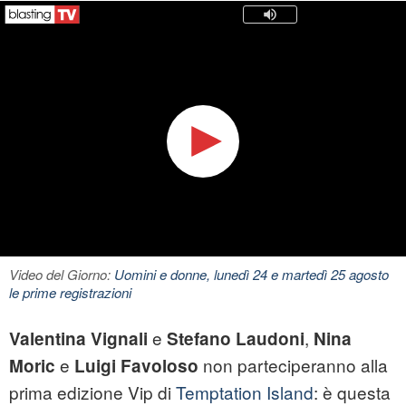
Video del Giorno:
Uomini e donne, lunedì 24 e martedì 25 agosto
le prime registrazioni
e
,
Valentina Vignali
Stefano Laudoni
Nina
e
non parteciperanno alla
Moric
Luigi Favoloso
prima edizione Vip di
Temptation Island
: è questa