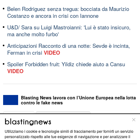
Belen Rodriguez senza tregua: bocciata da Maurizio
Costanzo e ancora in crisi con Iannone
U&D/ Sara su Luigi Mastroianni: 'Lui è stato insicuro,
ma anche molto furbo'
Anticipazioni Racconto di una notte: Sevde è incinta,
Ferman in crisi
VIDEO
Spoiler Forbidden fruit: Yildiz chiede aiuto a Cansu
VIDEO
Blasting News lavora con l’Unione Europea nella lotta
contro le fake news
ABOUT
LINEA EDITORIALE
Utilizziamo i cookie e tecnologie simili di tracciamento per fornirti un servizio
Questa sezione offre informazioni trasparenti su Blasting
personalizzato rispetto alle tue esigenze di navigazione e per analizzare il