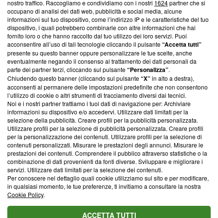
nostro traffico. Raccogliamo e condividiamo con i nostri
1624
partner che si
News, sui nostri processi editoriali e su come ci impegniamo a
occupano di analisi dei dati web, pubblicità e social media, alcune
creare news di qualità. Inoltre, afferma la nostra aderenza a
informazioni sul tuo dispositivo, come l’indirizzo IP e le caratteristiche del tuo
‘Trust Project - News with Integrity’
Blasting News non è
dispositivo, i quali potrebbero combinarle con altre informazioni che hai
ancora membro del programma, ma ha richiesto di farne
fornito loro o che hanno raccolto dal tuo utilizzo dei loro servizi. Puoi
parte; Trust Project non ha ancora effettuato una verifica di
acconsentire all’uso di tali tecnologie cliccando il pulsante
“Accetta tutti”
conformità agli standard.
presente su questo banner oppure personalizzare le tue scelte, anche
eventualmente negando il consenso al trattamento dei dati personali da
parte dei partner terzi, cliccando sul pulsante
“Personalizza”
.
Su di noi
Chiudendo questo banner (cliccando sul pulsante
“X”
in alto a destra),
acconsenti al permanere delle impostazioni predefinite che non consentono
Team editoriale
l’utilizzo di cookie o altri strumenti di tracciamento diversi dai tecnici.
Noi e i nostri partner trattiamo i tuoi dati di navigazione per: Archiviare
Corporate
informazioni su dispositivo e/o accedervi. Utilizzare dati limitati per la
selezione della pubblicità. Creare profili per la pubblicità personalizzata.
Redazione
Utilizzare profili per la selezione di pubblicità personalizzata. Creare profili
per la personalizzazione dei contenuti. Utilizzare profili per la selezione di
Informativa Privacy
contenuti personalizzati. Misurare le prestazioni degli annunci. Misurare le
prestazioni dei contenuti. Comprendere il pubblico attraverso statistiche o la
Cookie Policy
combinazione di dati provenienti da fonti diverse. Sviluppare e migliorare i
servizi. Utilizzare dati limitati per la selezione dei contenuti.
Blasting SA, IDI CHE-247.845.224, Via Carlo Frasca, 3 - 6900
Per conoscere nel dettaglio quali cookie utilizziamo sul sito e per modificare,
Lugano (Svizzera) Tel:
+39 0690258937
in qualsiasi momento, le tue preferenze, ti invitiamo a consultare la nostra
Cookie Policy
.
© 2026 Blasting News
ACCETTA TUTTI