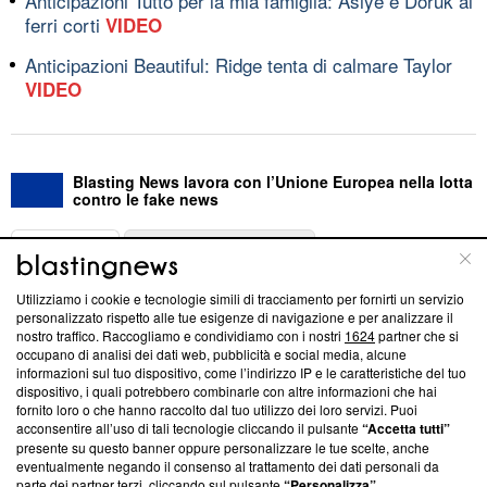
Anticipazioni Tutto per la mia famiglia: Asiye e Doruk ai
ferri corti
VIDEO
Anticipazioni Beautiful: Ridge tenta di calmare Taylor
VIDEO
Blasting News lavora con l’Unione Europea nella lotta
contro le fake news
ABOUT
LINEA EDITORIALE
Utilizziamo i cookie e tecnologie simili di tracciamento per fornirti un servizio
Questa sezione offre informazioni trasparenti su Blasting
personalizzato rispetto alle tue esigenze di navigazione e per analizzare il
nostro traffico. Raccogliamo e condividiamo con i nostri
1624
partner che si
News, sui nostri processi editoriali e su come ci impegniamo a
occupano di analisi dei dati web, pubblicità e social media, alcune
creare news di qualità. Inoltre, afferma la nostra aderenza a
informazioni sul tuo dispositivo, come l’indirizzo IP e le caratteristiche del tuo
‘Trust Project - News with Integrity’
Blasting News non è
dispositivo, i quali potrebbero combinarle con altre informazioni che hai
ancora membro del programma, ma ha richiesto di farne
fornito loro o che hanno raccolto dal tuo utilizzo dei loro servizi. Puoi
parte; Trust Project non ha ancora effettuato una verifica di
acconsentire all’uso di tali tecnologie cliccando il pulsante
“Accetta tutti”
conformità agli standard.
presente su questo banner oppure personalizzare le tue scelte, anche
eventualmente negando il consenso al trattamento dei dati personali da
parte dei partner terzi, cliccando sul pulsante
“Personalizza”
.