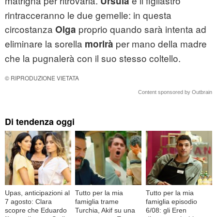
matrigna per ritrovarla.
e il figliastro
Ursula
rintracceranno le due gemelle: in questa
circostanza
proprio quando sarà intenta ad
Olga
eliminare la sorella
per mano della madre
morirà
che la pugnalerà con il suo stesso coltello.
© RIPRODUZIONE VIETATA
Content sponsored by Outbrain
Di tendenza oggi
Upas, anticipazioni al
Tutto per la mia
Tutto per la mia
7 agosto: Clara
famiglia trame
famiglia episodio
scopre che Eduardo
Turchia, Akif su una
6/08: gli Eren