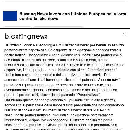
Blasting News lavora con l’Unione Europea nella lotta
contro le fake news
ABOUT
LINEA EDITORIALE
Utilizziamo i cookie e tecnologie simili di tracciamento per fornirti un servizio
Questa sezione offre informazioni trasparenti su Blasting
personalizzato rispetto alle tue esigenze di navigazione e per analizzare il
nostro traffico. Raccogliamo e condividiamo con i nostri
1624
partner che si
News, sui nostri processi editoriali e su come ci impegniamo a
occupano di analisi dei dati web, pubblicità e social media, alcune
creare news di qualità. Inoltre, afferma la nostra aderenza a
informazioni sul tuo dispositivo, come l’indirizzo IP e le caratteristiche del tuo
‘Trust Project - News with Integrity’
Blasting News non è
dispositivo, i quali potrebbero combinarle con altre informazioni che hai
ancora membro del programma, ma ha richiesto di farne
fornito loro o che hanno raccolto dal tuo utilizzo dei loro servizi. Puoi
parte; Trust Project non ha ancora effettuato una verifica di
acconsentire all’uso di tali tecnologie cliccando il pulsante
“Accetta tutti”
conformità agli standard.
presente su questo banner oppure personalizzare le tue scelte, anche
eventualmente negando il consenso al trattamento dei dati personali da
parte dei partner terzi, cliccando sul pulsante
“Personalizza”
.
Su di noi
Chiudendo questo banner (cliccando sul pulsante
“X”
in alto a destra),
acconsenti al permanere delle impostazioni predefinite che non consentono
Team editoriale
l’utilizzo di cookie o altri strumenti di tracciamento diversi dai tecnici.
Noi e i nostri partner trattiamo i tuoi dati di navigazione per: Archiviare
Corporate
informazioni su dispositivo e/o accedervi. Utilizzare dati limitati per la
selezione della pubblicità. Creare profili per la pubblicità personalizzata.
Redazione
Utilizzare profili per la selezione di pubblicità personalizzata. Creare profili