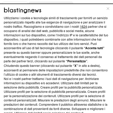
ABOUT
LINEA EDITORIALE
Utilizziamo i cookie e tecnologie simili di tracciamento per fornirti un servizio
Questa sezione offre informazioni trasparenti su Blasting
personalizzato rispetto alle tue esigenze di navigazione e per analizzare il
nostro traffico. Raccogliamo e condividiamo con i nostri
1624
partner che si
News, sui nostri processi editoriali e su come ci impegniamo a
occupano di analisi dei dati web, pubblicità e social media, alcune
creare news di qualità. Inoltre, afferma la nostra aderenza a
informazioni sul tuo dispositivo, come l’indirizzo IP e le caratteristiche del tuo
‘Trust Project - News with Integrity’
Blasting News non è
dispositivo, i quali potrebbero combinarle con altre informazioni che hai
ancora membro del programma, ma ha richiesto di farne
fornito loro o che hanno raccolto dal tuo utilizzo dei loro servizi. Puoi
parte; Trust Project non ha ancora effettuato una verifica di
acconsentire all’uso di tali tecnologie cliccando il pulsante
“Accetta tutti”
conformità agli standard.
presente su questo banner oppure personalizzare le tue scelte, anche
eventualmente negando il consenso al trattamento dei dati personali da
parte dei partner terzi, cliccando sul pulsante
“Personalizza”
.
Su di noi
Chiudendo questo banner (cliccando sul pulsante
“X”
in alto a destra),
acconsenti al permanere delle impostazioni predefinite che non consentono
Team editoriale
l’utilizzo di cookie o altri strumenti di tracciamento diversi dai tecnici.
Noi e i nostri partner trattiamo i tuoi dati di navigazione per: Archiviare
Corporate
informazioni su dispositivo e/o accedervi. Utilizzare dati limitati per la
selezione della pubblicità. Creare profili per la pubblicità personalizzata.
Redazione
Utilizzare profili per la selezione di pubblicità personalizzata. Creare profili
per la personalizzazione dei contenuti. Utilizzare profili per la selezione di
Informativa Privacy
contenuti personalizzati. Misurare le prestazioni degli annunci. Misurare le
prestazioni dei contenuti. Comprendere il pubblico attraverso statistiche o la
Cookie Policy
combinazione di dati provenienti da fonti diverse. Sviluppare e migliorare i
servizi. Utilizzare dati limitati per la selezione dei contenuti.