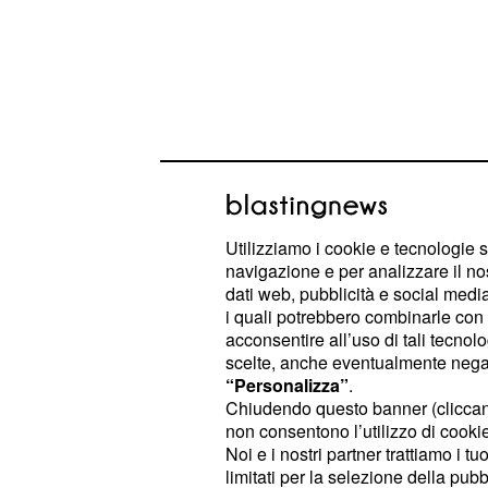
Utilizziamo i cookie e tecnologie s
navigazione e per analizzare il no
dati web, pubblicità e social media,
i quali potrebbero combinarle con a
acconsentire all’uso di tali tecnol
Il modello, infatti, ha affermato di t
scelte, anche eventualmente negand
Il giovane sarebbe 
Silvia Provvedi.
“Personalizza”
.
Chiudendo questo banner (clicca
carattere forte dell'ex di Fabrizio 
non consentono l’utilizzo di cookie 
in zone separate nella Casa più spia
Noi e i nostri partner trattiamo i t
di Silvia vive nella grotta in compagn
limitati per la selezione della pubb