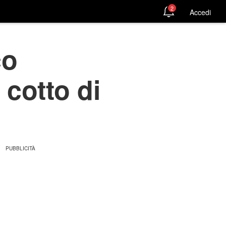
2
Accedi
co
 cotto di