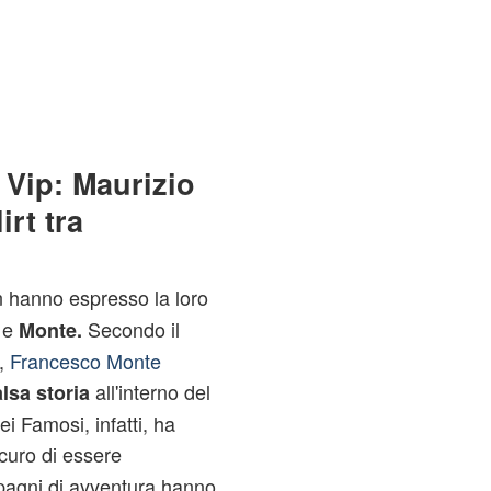
 Vip: Maurizio
irt tra
n hanno espresso la loro
e
Secondo il
a
Monte.
o,
Francesco Monte
all'interno del
lsa storia
ei Famosi, infatti, ha
curo di essere
mpagni di avventura hanno