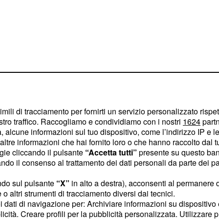
imili di tracciamento per fornirti un servizio personalizzato rispe
stro traffico. Raccogliamo e condividiamo con i nostri
1624
partn
 alcune informazioni sul tuo dispositivo, come l’indirizzo IP e le 
ltre informazioni che hai fornito loro o che hanno raccolto dal tuo
ogie cliccando il pulsante
“Accetta tutti”
presente su questo ban
rovare molto interessante
o il consenso al trattamento dei dati personali da parte dei par
stato molto colpito dal
ndo sul pulsante
“X”
in alto a destra), acconsenti al permanere 
Corona, nonostante vivano
o altri strumenti di tracciamento diversi dai tecnici.
ta d'Italia. Se la gemella
uoi dati di navigazione per: Archiviare informazioni su dispositivo 
ia di altri concorrenti,
licità. Creare profili per la pubblicità personalizzata. Utilizzare p