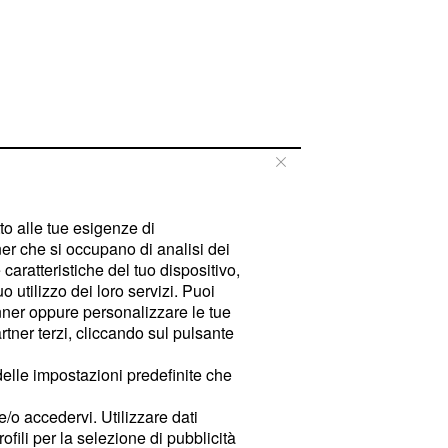
tto alle tue esigenze di
er che si occupano di analisi dei
caratteristiche del tuo dispositivo,
 utilizzo dei loro servizi. Puoi
ner oppure personalizzare le tue
tner terzi, cliccando sul pulsante
delle impostazioni predefinite che
e/o accedervi. Utilizzare dati
rofili per la selezione di pubblicità