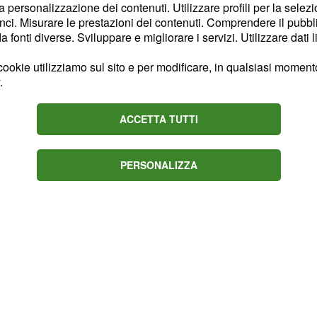
la personalizzazione dei contenuti. Utilizzare profili per la selez
ni confort. Ieri sera il
ci. Misurare le prestazioni dei contenuti. Comprendere il pubblic
due gruppi di
fonti diverse. Sviluppare e migliorare i servizi. Utilizzare dati l
il comico non ha potuto
ookie utilizziamo sul sito e per modificare, in qualsiasi momento,
tra il velino e la
ing
.
to che Silvia
i. Infine il comico ha
ACCETTA TUTTI
nta simpatia nata tra
PERSONALIZZA