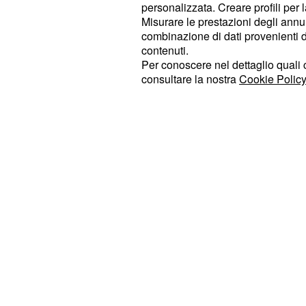
personalizzata. Creare profili per 
l'altro si trova nella zona dotata di og
Misurare le prestazioni degli annun
Grande Fratello Vip ha concesso ai 
combinazione di dati provenienti da 
consumare una cena insieme, dove 
contenuti.
Per conoscere nel dettaglio quali c
fare a meno di notare un
certo feel
consultare la nostra
Cookie Policy
Provvedi. Inoltre
ha afferma
Battista
proverebbe lo stesso interesse per lu
fatto delle dichiarazioni sulla presu
Giulia Salemi e Francesco Monte.