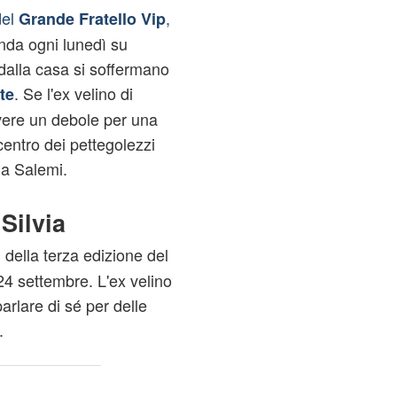
del
,
Grande Fratello Vip
 onda ogni lunedì su
 dalla casa si soffermano
. Se l'ex velino di
te
 avere un debole per una
centro dei pettegolezzi
lia Salemi.
Silvia
 della terza edizione del
 24 settembre. L'ex velino
parlare di sé per delle
.