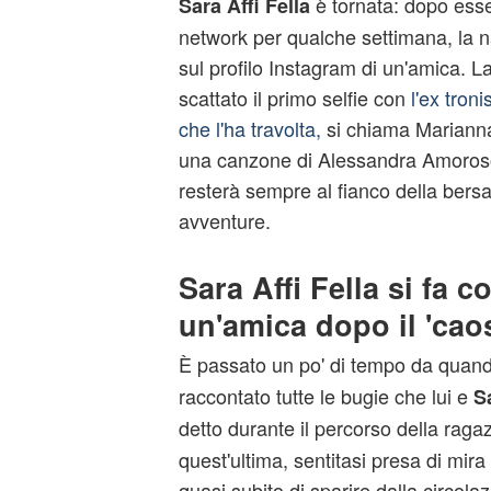
è tornata: dopo esse
Sara Affi Fella
network per qualche settimana, la na
sul profilo Instagram di un'amica. 
scattato il primo selfie con
l'ex tron
che l'ha travolta,
si chiama Marianna
una canzone di Alessandra Amoroso
resterà sempre al fianco della bers
avventure.
Sara Affi Fella si fa c
un'amica dopo il 'cao
È passato un po' di tempo da quan
raccontato tutte le bugie che lui e
S
detto durante il percorso della rag
quest'ultima, sentitasi presa di mira
quasi subito di sparire dalla circol