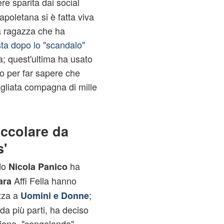
re sparita dai social
poletana si è fatta viva
La ragazza che ha
ista dopo lo "scandalo"
; quest'ultima ha usato
 per far sapere che
agliata compagna di mille
occolare da
s'
do
ha
Nicola Panico
Affi Fella hanno
ara
azza a
;
Uomini e Donne
 da più parti, ha deciso
azione, "congelando"