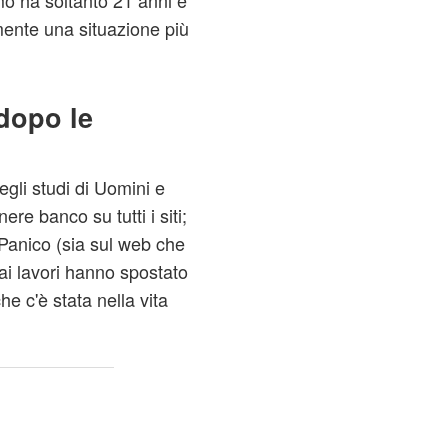
mo ha soltanto 21 anni e
lmente una situazione più
 dopo le
egli studi di Uomini e
re banco su tutti i siti;
 Panico (sia sul web che
 ai lavori hanno spostato
he c'è stata nella vita