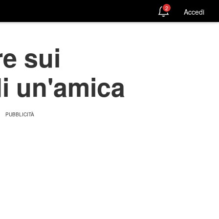
2
Accedi
re sui
di un'amica