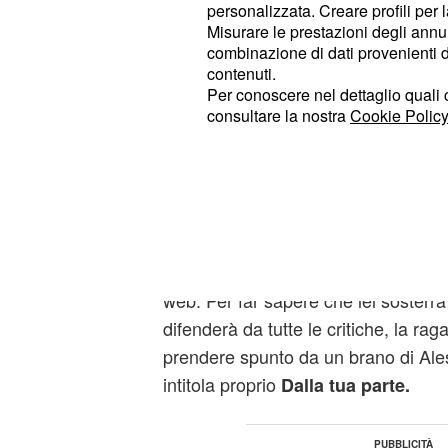
napoletana è tornata a farsi immort
personalizzata. Creare profili per 
persona a lei molto cara; stiamo pa
Misurare le prestazioni degli annun
combinazione di dati provenienti da 
un'amica intima della giovane, che 
contenuti.
dell'ex tronista dopo lo "scanda
foto
Per conoscere nel dettaglio quali c
consultare la nostra
Cookie Policy
Nell'immagine che tutti i siti di
gossi
queste ore, si vede Sara abbracciata
accarezza la guancia come forma di
"Sempre dalla tua parte"- è questa l
Marianna sotto allo scatto che sta fa
web. Per far sapere che lei sosterrà 
difenderà da tutte le critiche, la ra
prendere spunto da un brano di Al
intitola proprio
Dalla tua parte.