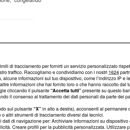
imili di tracciamento per fornirti un servizio personalizzato rispe
stro traffico. Raccogliamo e condividiamo con i nostri
1624
partn
 alcune informazioni sul tuo dispositivo, come l’indirizzo IP e le 
ltre informazioni che hai fornito loro o che hanno raccolto dal tuo
ogie cliccando il pulsante
“Accetta tutti”
presente su questo ban
o il consenso al trattamento dei dati personali da parte dei par
ndo sul pulsante
“X”
in alto a destra), acconsenti al permanere 
o altri strumenti di tracciamento diversi dai tecnici.
uoi dati di navigazione per: Archiviare informazioni su dispositivo 
 tutto sul suo conto, la
licità. Creare profili per la pubblicità personalizzata. Utilizzare p