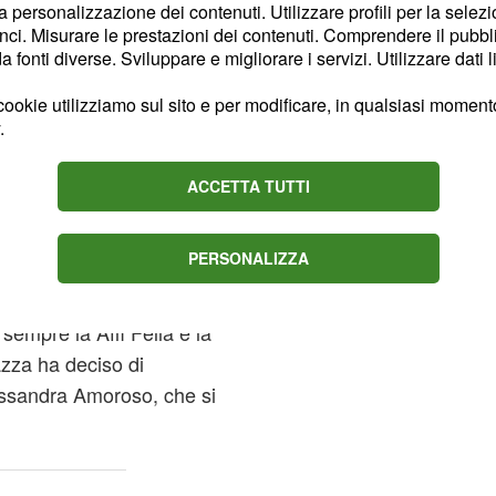
alare accanto ad una
la personalizzazione dei contenuti. Utilizzare profili per la selez
rlando di
,
ci. Misurare le prestazioni dei contenuti. Comprendere il pubblic
Marianna
fonti diverse. Sviluppare e migliorare i servizi. Utilizzare dati l
ha pubblicato la
prima
lo".
ookie utilizziamo sul sito e per modificare, in qualsiasi momento,
.
p
stanno riportando in
 all'amica, la quale le
ACCETTA TUTTI
 consolazione.
PERSONALIZZA
a didascalia che scritto
cendo discutere tutto il
sempre la Affi Fella e la
gazza ha deciso di
essandra Amoroso, che si