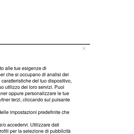
tto alle tue esigenze di
er che si occupano di analisi dei
caratteristiche del tuo dispositivo,
 utilizzo dei loro servizi. Puoi
ner oppure personalizzare le tue
tner terzi, cliccando sul pulsante
delle impostazioni predefinite che
e/o accedervi. Utilizzare dati
rofili per la selezione di pubblicità