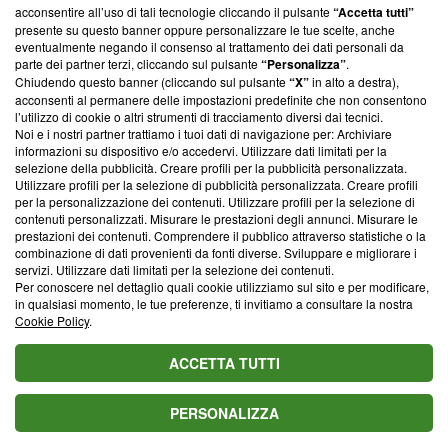
parte; Trust Project non ha ancora effettuato una verifica di
acconsentire all’uso di tali tecnologie cliccando il pulsante
“Accetta tutti”
conformità agli standard.
presente su questo banner oppure personalizzare le tue scelte, anche
eventualmente negando il consenso al trattamento dei dati personali da
parte dei partner terzi, cliccando sul pulsante
“Personalizza”
.
Su di noi
Chiudendo questo banner (cliccando sul pulsante
“X”
in alto a destra),
acconsenti al permanere delle impostazioni predefinite che non consentono
Team editoriale
l’utilizzo di cookie o altri strumenti di tracciamento diversi dai tecnici.
Noi e i nostri partner trattiamo i tuoi dati di navigazione per: Archiviare
Corporate
informazioni su dispositivo e/o accedervi. Utilizzare dati limitati per la
selezione della pubblicità. Creare profili per la pubblicità personalizzata.
Redazione
Utilizzare profili per la selezione di pubblicità personalizzata. Creare profili
per la personalizzazione dei contenuti. Utilizzare profili per la selezione di
Informativa Privacy
contenuti personalizzati. Misurare le prestazioni degli annunci. Misurare le
prestazioni dei contenuti. Comprendere il pubblico attraverso statistiche o la
Cookie Policy
combinazione di dati provenienti da fonti diverse. Sviluppare e migliorare i
servizi. Utilizzare dati limitati per la selezione dei contenuti.
Blasting SA, IDI CHE-247.845.224, Via Carlo Frasca, 3 - 6900
Per conoscere nel dettaglio quali cookie utilizziamo sul sito e per modificare,
Lugano (Svizzera) Tel:
+39 0690258937
in qualsiasi momento, le tue preferenze, ti invitiamo a consultare la nostra
Cookie Policy
.
© 2026 Blasting News
ACCETTA TUTTI
PERSONALIZZA