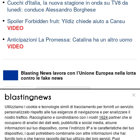
Cuochi d'Italia, la nuova stagione in onda su TV8 da
lunedì: conduce Alessandro Borghese
Spoiler Forbidden fruit: Yildiz chiede aiuto a Cansu
VIDEO
Anticipazioni La Promessa: Catalina ha un altro uomo
VIDEO
Blasting News lavora con l’Unione Europea nella lotta
contro le fake news
ABOUT
LINEA EDITORIALE
Utilizziamo i cookie e tecnologie simili di tracciamento per fornirti un servizio
Questa sezione offre informazioni trasparenti su Blasting
personalizzato rispetto alle tue esigenze di navigazione e per analizzare il
nostro traffico. Raccogliamo e condividiamo con i nostri
1624
partner che si
News, sui nostri processi editoriali e su come ci impegniamo a
occupano di analisi dei dati web, pubblicità e social media, alcune
creare news di qualità. Inoltre, afferma la nostra aderenza a
informazioni sul tuo dispositivo, come l’indirizzo IP e le caratteristiche del tuo
‘Trust Project - News with Integrity’
Blasting News non è
dispositivo, i quali potrebbero combinarle con altre informazioni che hai
ancora membro del programma, ma ha richiesto di farne
fornito loro o che hanno raccolto dal tuo utilizzo dei loro servizi. Puoi