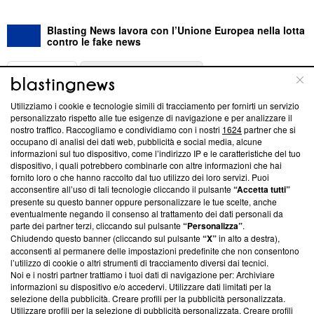
Blasting News lavora con l’Unione Europea nella lotta
contro le fake news
ABOUT
LINEA EDITORIALE
Utilizziamo i cookie e tecnologie simili di tracciamento per fornirti un servizio
Questa sezione offre informazioni trasparenti su Blasting
personalizzato rispetto alle tue esigenze di navigazione e per analizzare il
nostro traffico. Raccogliamo e condividiamo con i nostri
1624
partner che si
News, sui nostri processi editoriali e su come ci impegniamo a
occupano di analisi dei dati web, pubblicità e social media, alcune
creare news di qualità. Inoltre, afferma la nostra aderenza a
informazioni sul tuo dispositivo, come l’indirizzo IP e le caratteristiche del tuo
‘Trust Project - News with Integrity’
Blasting News non è
dispositivo, i quali potrebbero combinarle con altre informazioni che hai
ancora membro del programma, ma ha richiesto di farne
fornito loro o che hanno raccolto dal tuo utilizzo dei loro servizi. Puoi
parte; Trust Project non ha ancora effettuato una verifica di
acconsentire all’uso di tali tecnologie cliccando il pulsante
“Accetta tutti”
conformità agli standard.
presente su questo banner oppure personalizzare le tue scelte, anche
eventualmente negando il consenso al trattamento dei dati personali da
parte dei partner terzi, cliccando sul pulsante
“Personalizza”
.
Su di noi
Chiudendo questo banner (cliccando sul pulsante
“X”
in alto a destra),
acconsenti al permanere delle impostazioni predefinite che non consentono
Team editoriale
l’utilizzo di cookie o altri strumenti di tracciamento diversi dai tecnici.
Noi e i nostri partner trattiamo i tuoi dati di navigazione per: Archiviare
Corporate
informazioni su dispositivo e/o accedervi. Utilizzare dati limitati per la
selezione della pubblicità. Creare profili per la pubblicità personalizzata.
Redazione
Utilizzare profili per la selezione di pubblicità personalizzata. Creare profili