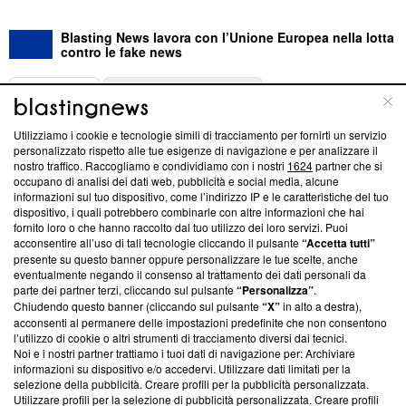
Blasting News lavora con l’Unione Europea nella lotta
contro le fake news
ABOUT
LINEA EDITORIALE
Utilizziamo i cookie e tecnologie simili di tracciamento per fornirti un servizio
Questa sezione offre informazioni trasparenti su Blasting
personalizzato rispetto alle tue esigenze di navigazione e per analizzare il
nostro traffico. Raccogliamo e condividiamo con i nostri
1624
partner che si
News, sui nostri processi editoriali e su come ci impegniamo a
occupano di analisi dei dati web, pubblicità e social media, alcune
creare news di qualità. Inoltre, afferma la nostra aderenza a
informazioni sul tuo dispositivo, come l’indirizzo IP e le caratteristiche del tuo
‘Trust Project - News with Integrity’
Blasting News non è
dispositivo, i quali potrebbero combinarle con altre informazioni che hai
ancora membro del programma, ma ha richiesto di farne
fornito loro o che hanno raccolto dal tuo utilizzo dei loro servizi. Puoi
parte; Trust Project non ha ancora effettuato una verifica di
acconsentire all’uso di tali tecnologie cliccando il pulsante
“Accetta tutti”
conformità agli standard.
presente su questo banner oppure personalizzare le tue scelte, anche
eventualmente negando il consenso al trattamento dei dati personali da
parte dei partner terzi, cliccando sul pulsante
“Personalizza”
.
Su di noi
Chiudendo questo banner (cliccando sul pulsante
“X”
in alto a destra),
acconsenti al permanere delle impostazioni predefinite che non consentono
Team editoriale
l’utilizzo di cookie o altri strumenti di tracciamento diversi dai tecnici.
Noi e i nostri partner trattiamo i tuoi dati di navigazione per: Archiviare
Corporate
informazioni su dispositivo e/o accedervi. Utilizzare dati limitati per la
selezione della pubblicità. Creare profili per la pubblicità personalizzata.
Redazione
Utilizzare profili per la selezione di pubblicità personalizzata. Creare profili