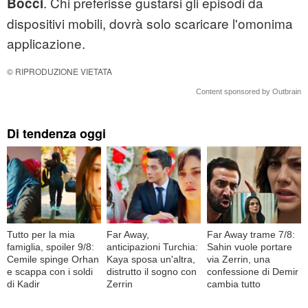
. Chi preferisse gustarsi gli episodi da
Bocci
dispositivi mobili, dovrà solo scaricare l'omonima
applicazione.
© RIPRODUZIONE VIETATA
Content sponsored by Outbrain
Di tendenza oggi
Tutto per la mia
Far Away,
Far Away trame 7/8:
famiglia, spoiler 9/8:
anticipazioni Turchia:
Sahin vuole portare
Cemile spinge Orhan
Kaya sposa un'altra,
via Zerrin, una
e scappa con i soldi
distrutto il sogno con
confessione di Demir
di Kadir
Zerrin
cambia tutto