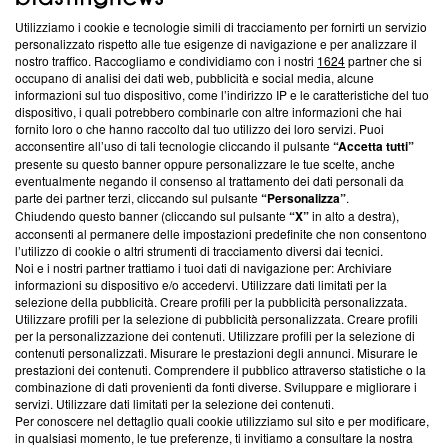
Utilizziamo i cookie e tecnologie simili di tracciamento per fornirti un servizio
Questa sezione offre informazioni trasparenti su Blasting
personalizzato rispetto alle tue esigenze di navigazione e per analizzare il
nostro traffico. Raccogliamo e condividiamo con i nostri
1624
partner che si
News, sui nostri processi editoriali e su come ci impegniamo a
occupano di analisi dei dati web, pubblicità e social media, alcune
creare news di qualità. Inoltre, afferma la nostra aderenza a
informazioni sul tuo dispositivo, come l’indirizzo IP e le caratteristiche del tuo
‘Trust Project - News with Integrity’
Blasting News non è
dispositivo, i quali potrebbero combinarle con altre informazioni che hai
ancora membro del programma, ma ha richiesto di farne
fornito loro o che hanno raccolto dal tuo utilizzo dei loro servizi. Puoi
parte; Trust Project non ha ancora effettuato una verifica di
acconsentire all’uso di tali tecnologie cliccando il pulsante
“Accetta tutti”
conformità agli standard.
presente su questo banner oppure personalizzare le tue scelte, anche
eventualmente negando il consenso al trattamento dei dati personali da
parte dei partner terzi, cliccando sul pulsante
“Personalizza”
.
Su di noi
Chiudendo questo banner (cliccando sul pulsante
“X”
in alto a destra),
acconsenti al permanere delle impostazioni predefinite che non consentono
Team editoriale
l’utilizzo di cookie o altri strumenti di tracciamento diversi dai tecnici.
Noi e i nostri partner trattiamo i tuoi dati di navigazione per: Archiviare
Corporate
informazioni su dispositivo e/o accedervi. Utilizzare dati limitati per la
selezione della pubblicità. Creare profili per la pubblicità personalizzata.
Redazione
Utilizzare profili per la selezione di pubblicità personalizzata. Creare profili
per la personalizzazione dei contenuti. Utilizzare profili per la selezione di
Informativa Privacy
contenuti personalizzati. Misurare le prestazioni degli annunci. Misurare le
prestazioni dei contenuti. Comprendere il pubblico attraverso statistiche o la
Cookie Policy
combinazione di dati provenienti da fonti diverse. Sviluppare e migliorare i
servizi. Utilizzare dati limitati per la selezione dei contenuti.
Blasting SA, IDI CHE-247.845.224, Via Carlo Frasca, 3 - 6900
Per conoscere nel dettaglio quali cookie utilizziamo sul sito e per modificare,
Lugano (Svizzera) Tel:
+39 0690258937
in qualsiasi momento, le tue preferenze, ti invitiamo a consultare la nostra