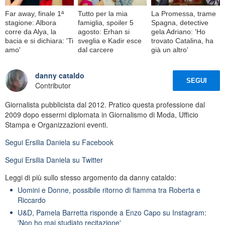
Far away, finale 1ª
Tutto per la mia
La Promessa, trame
stagione: Albora
famiglia, spoiler 5
Spagna, detective
corre da Alya, la
agosto: Erhan si
gela Adriano: 'Ho
bacia e si dichiara: 'Ti
sveglia e Kadir esce
trovato Catalina, ha
amo'
dal carcere
già un altro'
danny cataldo
SEGUI
Contributor
Giornalista pubblicista dal 2012. Pratico questa professione dal
2009 dopo essermi diplomata in Giornalismo di Moda, Ufficio
Stampa e Organizzazioni eventi.
Segui
Ersilia Daniela
su Facebook
Segui
Ersilia Daniela
su Twitter
Leggi di più sullo stesso argomento da danny cataldo:
Uomini e Donne, possibile ritorno di fiamma tra Roberta e
Riccardo
U&D, Pamela Barretta risponde a Enzo Capo su Instagram:
'Non ho mai studiato recitazione'