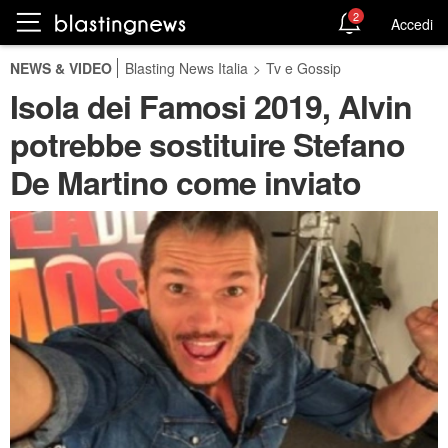
2
Accedi
NEWS & VIDEO
Blasting News Italia
>
Tv e Gossip
Isola dei Famosi 2019, Alvin
potrebbe sostituire Stefano
De Martino come inviato