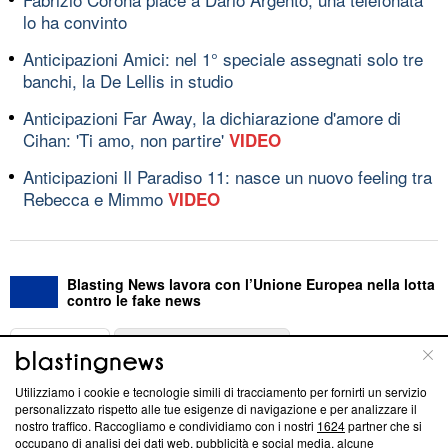
lo ha convinto
Anticipazioni Amici: nel 1° speciale assegnati solo tre
banchi, la De Lellis in studio
Anticipazioni Far Away, la dichiarazione d'amore di
Cihan: 'Ti amo, non partire'
VIDEO
Anticipazioni Il Paradiso 11: nasce un nuovo feeling tra
Rebecca e Mimmo
VIDEO
Blasting News lavora con l’Unione Europea nella lotta
contro le fake news
ABOUT
LINEA EDITORIALE
Utilizziamo i cookie e tecnologie simili di tracciamento per fornirti un servizio
Questa sezione offre informazioni trasparenti su Blasting
personalizzato rispetto alle tue esigenze di navigazione e per analizzare il
nostro traffico. Raccogliamo e condividiamo con i nostri
1624
partner che si
News, sui nostri processi editoriali e su come ci impegniamo a
occupano di analisi dei dati web, pubblicità e social media, alcune