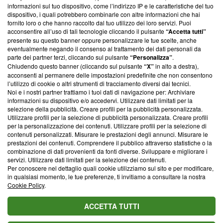
creare news di qualità. Inoltre, afferma la nostra aderenza a
informazioni sul tuo dispositivo, come l’indirizzo IP e le caratteristiche del tuo
‘Trust Project - News with Integrity’
Blasting News non è
dispositivo, i quali potrebbero combinarle con altre informazioni che hai
ancora membro del programma, ma ha richiesto di farne
fornito loro o che hanno raccolto dal tuo utilizzo dei loro servizi. Puoi
parte; Trust Project non ha ancora effettuato una verifica di
acconsentire all’uso di tali tecnologie cliccando il pulsante
“Accetta tutti”
conformità agli standard.
presente su questo banner oppure personalizzare le tue scelte, anche
eventualmente negando il consenso al trattamento dei dati personali da
parte dei partner terzi, cliccando sul pulsante
“Personalizza”
.
Su di noi
Chiudendo questo banner (cliccando sul pulsante
“X”
in alto a destra),
acconsenti al permanere delle impostazioni predefinite che non consentono
Team editoriale
l’utilizzo di cookie o altri strumenti di tracciamento diversi dai tecnici.
Noi e i nostri partner trattiamo i tuoi dati di navigazione per: Archiviare
Corporate
informazioni su dispositivo e/o accedervi. Utilizzare dati limitati per la
selezione della pubblicità. Creare profili per la pubblicità personalizzata.
Redazione
Utilizzare profili per la selezione di pubblicità personalizzata. Creare profili
per la personalizzazione dei contenuti. Utilizzare profili per la selezione di
Informativa Privacy
contenuti personalizzati. Misurare le prestazioni degli annunci. Misurare le
prestazioni dei contenuti. Comprendere il pubblico attraverso statistiche o la
Cookie Policy
combinazione di dati provenienti da fonti diverse. Sviluppare e migliorare i
servizi. Utilizzare dati limitati per la selezione dei contenuti.
Blasting SA, IDI CHE-247.845.224, Via Carlo Frasca, 3 - 6900
Per conoscere nel dettaglio quali cookie utilizziamo sul sito e per modificare,
Lugano (Svizzera) Tel:
+39 0690258937
in qualsiasi momento, le tue preferenze, ti invitiamo a consultare la nostra
Cookie Policy
.
© 2026 Blasting News
ACCETTA TUTTI