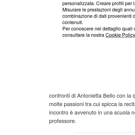
periodo di pausa in quanto ci sono a
personalizzata. Creare profili per 
Misurare le prestazioni degli annun
lavoro.
combinazione di dati provenienti da 
contenuti.
Antonietta Bello: "La
Per conoscere nel dettaglio quali c
consultare la nostra
Cookie Policy
importante nella sua v
sentimentale"
Nel corso di queste settimane i gior
possibile presenza di un'altra donna 
lo stesso
ha smentito la 
Guanciale
essere single. Poi ha voluto spender
confronti di Antonietta Bello con la
molte passioni tra cui spicca la recit
incontro è avvenuto in una scuola n
professore.