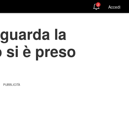
2
Accedi
iguarda la
o si è preso