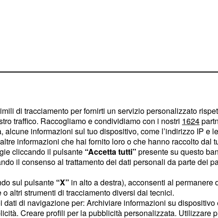
imili di tracciamento per fornirti un servizio personalizzato rispe
stro traffico. Raccogliamo e condividiamo con i nostri
1624
partn
 alcune informazioni sul tuo dispositivo, come l’indirizzo IP e le 
ltre informazioni che hai fornito loro o che hanno raccolto dal tuo
ogie cliccando il pulsante
“Accetta tutti”
presente su questo ban
to al suo piacevole
o il consenso al trattamento dei dati personali da parte dei par
 portato a un prezzo da
ento della sua vita
ndo sul pulsante
“X”
in alto a destra), acconsenti al permanere 
o altri strumenti di tracciamento diversi dai tecnici.
di
ha
Rai Uno
uoi dati di navigazione per: Archiviare informazioni su dispositivo 
to di prendersi un
licità. Creare profili per la pubblicità personalizzata. Utilizzare p