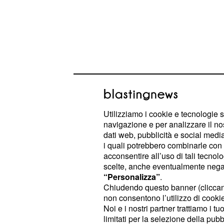
Utilizziamo i cookie e tecnologie s
navigazione e per analizzare il no
dati web, pubblicità e social media,
i quali potrebbero combinarle con a
acconsentire all’uso di tali tecnol
Ha fatto notare di essere molto lega
scelte, anche eventualmente negand
lavoro ma i numerosi impegni hanno
“Personalizza”
.
pagare corrispondente all'annichilim
Chiudendo questo banner (clicca
non consentono l’utilizzo di cookie 
privata. Il protagonista della fiction 
Noi e i nostri partner trattiamo i t
sottolineato che è arrivato il momen
limitati per la selezione della pubb