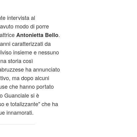
e intervista al
avuto modo di porre
attrice
.
Antonietta Bello
anni caratterizzati da
iviso insieme e nessuno
na storia così
e abruzzese ha annunciato
stivo, ma dopo alcuni
ause che hanno portato
no Guanciale si è
so e totalizzante" che ha
due innamorati.