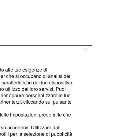
tto alle tue esigenze di
er che si occupano di analisi dei
caratteristiche del tuo dispositivo,
 utilizzo dei loro servizi. Puoi
ner oppure personalizzare le tue
tner terzi, cliccando sul pulsante
delle impostazioni predefinite che
e/o accedervi. Utilizzare dati
rofili per la selezione di pubblicità