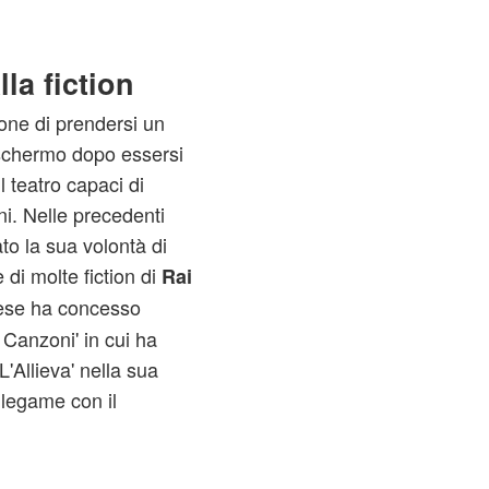
la fiction
one di prendersi un
 schermo dopo essersi
il teatro capaci di
ni. Nelle precedenti
to la sua volontà di
e di molte fiction di
Rai
zese ha concesso
E Canzoni' in cui ha
L'Allieva' nella sua
 legame con il