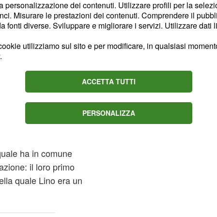
nche altre cose oltre al
la personalizzazione dei contenuti. Utilizzare profili per la selez
ci. Misurare le prestazioni dei contenuti. Comprendere il pubblic
fonti diverse. Sviluppare e migliorare i servizi. Utilizzare dati l
 persona più
ookie utilizziamo sul sito e per modificare, in qualsiasi momento,
.
ita
ACCETTA TUTTI
nali hanno parlato della
nella vita dell'attore ma
PERSONALIZZA
situazione rivelando di
e delle parole dolci nei
 quale ha in comune
azione: il loro primo
ella quale Lino era un