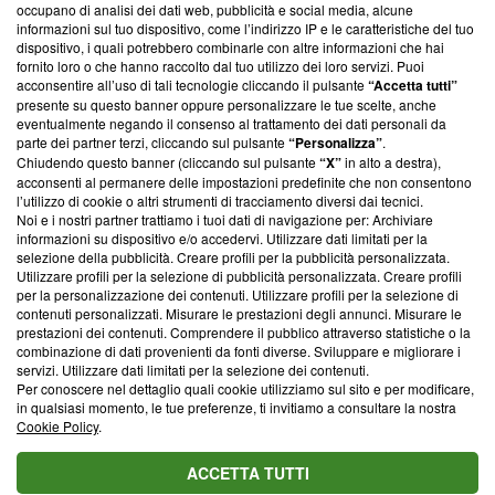
occupano di analisi dei dati web, pubblicità e social media, alcune
creare news di qualità. Inoltre, afferma la nostra aderenza a
informazioni sul tuo dispositivo, come l’indirizzo IP e le caratteristiche del tuo
‘Trust Project - News with Integrity’
Blasting News non è
dispositivo, i quali potrebbero combinarle con altre informazioni che hai
ancora membro del programma, ma ha richiesto di farne
fornito loro o che hanno raccolto dal tuo utilizzo dei loro servizi. Puoi
parte; Trust Project non ha ancora effettuato una verifica di
acconsentire all’uso di tali tecnologie cliccando il pulsante
“Accetta tutti”
conformità agli standard.
presente su questo banner oppure personalizzare le tue scelte, anche
eventualmente negando il consenso al trattamento dei dati personali da
parte dei partner terzi, cliccando sul pulsante
“Personalizza”
.
Su di noi
Chiudendo questo banner (cliccando sul pulsante
“X”
in alto a destra),
acconsenti al permanere delle impostazioni predefinite che non consentono
Team editoriale
l’utilizzo di cookie o altri strumenti di tracciamento diversi dai tecnici.
Noi e i nostri partner trattiamo i tuoi dati di navigazione per: Archiviare
Corporate
informazioni su dispositivo e/o accedervi. Utilizzare dati limitati per la
selezione della pubblicità. Creare profili per la pubblicità personalizzata.
Redazione
Utilizzare profili per la selezione di pubblicità personalizzata. Creare profili
per la personalizzazione dei contenuti. Utilizzare profili per la selezione di
Informativa Privacy
contenuti personalizzati. Misurare le prestazioni degli annunci. Misurare le
prestazioni dei contenuti. Comprendere il pubblico attraverso statistiche o la
Cookie Policy
combinazione di dati provenienti da fonti diverse. Sviluppare e migliorare i
servizi. Utilizzare dati limitati per la selezione dei contenuti.
Blasting SA, IDI CHE-247.845.224, Via Carlo Frasca, 3 - 6900
Per conoscere nel dettaglio quali cookie utilizziamo sul sito e per modificare,
Lugano (Svizzera) Tel:
+39 0690258937
in qualsiasi momento, le tue preferenze, ti invitiamo a consultare la nostra
Cookie Policy
.
© 2026 Blasting News
ACCETTA TUTTI