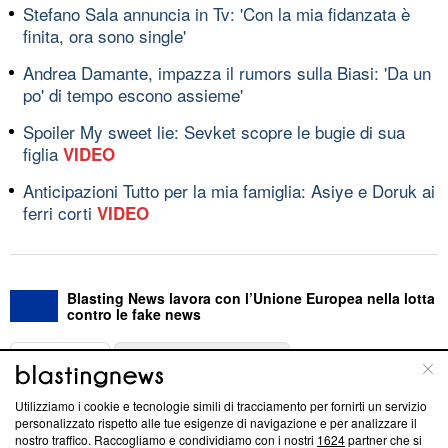
Stefano Sala annuncia in Tv: 'Con la mia fidanzata è
finita, ora sono single'
Andrea Damante, impazza il rumors sulla Biasi: 'Da un
po' di tempo escono assieme'
Spoiler My sweet lie: Sevket scopre le bugie di sua
figlia
VIDEO
Anticipazioni Tutto per la mia famiglia: Asiye e Doruk ai
ferri corti
VIDEO
Blasting News lavora con l’Unione Europea nella lotta
contro le fake news
ABOUT
LINEA EDITORIALE
Utilizziamo i cookie e tecnologie simili di tracciamento per fornirti un servizio
Questa sezione offre informazioni trasparenti su Blasting
personalizzato rispetto alle tue esigenze di navigazione e per analizzare il
nostro traffico. Raccogliamo e condividiamo con i nostri
1624
partner che si
News, sui nostri processi editoriali e su come ci impegniamo a