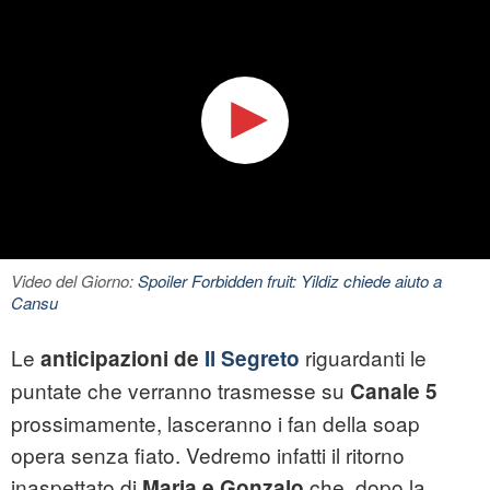
Video del Giorno:
Spoiler Forbidden fruit: Yildiz chiede aiuto a
Cansu
Le
riguardanti le
anticipazioni de
Il Segreto
puntate che verranno trasmesse su
Canale 5
prossimamente, lasceranno i fan della soap
opera senza fiato. Vedremo infatti il ritorno
inaspettato di
che, dopo la
Maria e Gonzalo