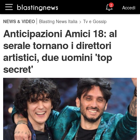
2
Accedi
NEWS & VIDEO
Blasting News Italia
>
Tv e Gossip
Anticipazioni Amici 18: al
serale tornano i direttori
artistici, due uomini 'top
secret'