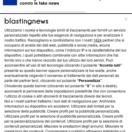
contro le fake news
ABOUT
LINEA EDITORIALE
Utilizziamo i cookie e tecnologie simili di tracciamento per fornirti un servizio
Questa sezione offre informazioni trasparenti su Blasting
personalizzato rispetto alle tue esigenze di navigazione e per analizzare il
nostro traffico. Raccogliamo e condividiamo con i nostri
1624
partner che si
News, sui nostri processi editoriali e su come ci impegniamo a
occupano di analisi dei dati web, pubblicità e social media, alcune
creare news di qualità. Inoltre, afferma la nostra aderenza a
informazioni sul tuo dispositivo, come l’indirizzo IP e le caratteristiche del tuo
‘Trust Project - News with Integrity’
Blasting News non è
dispositivo, i quali potrebbero combinarle con altre informazioni che hai
ancora membro del programma, ma ha richiesto di farne
fornito loro o che hanno raccolto dal tuo utilizzo dei loro servizi. Puoi
parte; Trust Project non ha ancora effettuato una verifica di
acconsentire all’uso di tali tecnologie cliccando il pulsante
“Accetta tutti”
conformità agli standard.
presente su questo banner oppure personalizzare le tue scelte, anche
eventualmente negando il consenso al trattamento dei dati personali da
parte dei partner terzi, cliccando sul pulsante
“Personalizza”
.
Su di noi
Chiudendo questo banner (cliccando sul pulsante
“X”
in alto a destra),
acconsenti al permanere delle impostazioni predefinite che non consentono
Team editoriale
l’utilizzo di cookie o altri strumenti di tracciamento diversi dai tecnici.
Noi e i nostri partner trattiamo i tuoi dati di navigazione per: Archiviare
Corporate
informazioni su dispositivo e/o accedervi. Utilizzare dati limitati per la
selezione della pubblicità. Creare profili per la pubblicità personalizzata.
Redazione
Utilizzare profili per la selezione di pubblicità personalizzata. Creare profili
per la personalizzazione dei contenuti. Utilizzare profili per la selezione di
Informativa Privacy
contenuti personalizzati. Misurare le prestazioni degli annunci. Misurare le
prestazioni dei contenuti. Comprendere il pubblico attraverso statistiche o la