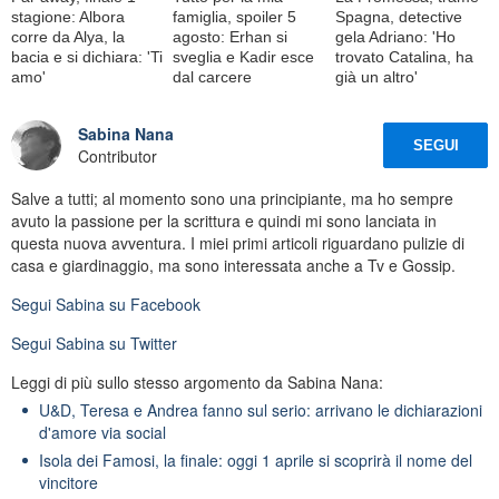
stagione: Albora
famiglia, spoiler 5
Spagna, detective
corre da Alya, la
agosto: Erhan si
gela Adriano: 'Ho
bacia e si dichiara: 'Ti
sveglia e Kadir esce
trovato Catalina, ha
amo'
dal carcere
già un altro'
Sabina Nana
SEGUI
Contributor
Salve a tutti; al momento sono una principiante, ma ho sempre
avuto la passione per la scrittura e quindi mi sono lanciata in
questa nuova avventura. I miei primi articoli riguardano pulizie di
casa e giardinaggio, ma sono interessata anche a Tv e Gossip.
Segui
Sabina
su Facebook
Segui
Sabina
su Twitter
Leggi di più sullo stesso argomento da Sabina Nana:
U&D, Teresa e Andrea fanno sul serio: arrivano le dichiarazioni
d'amore via social
Isola dei Famosi, la finale: oggi 1 aprile si scoprirà il nome del
vincitore