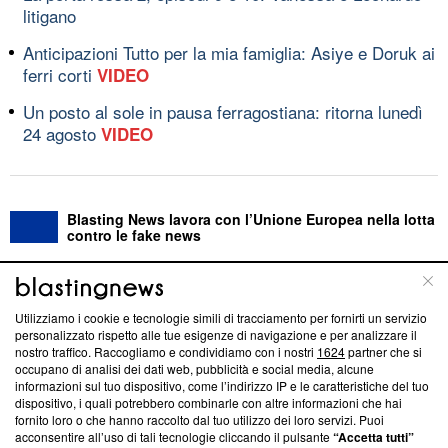
litigano
Anticipazioni Tutto per la mia famiglia: Asiye e Doruk ai
ferri corti
VIDEO
Un posto al sole in pausa ferragostiana: ritorna lunedì
24 agosto
VIDEO
Blasting News lavora con l’Unione Europea nella lotta
contro le fake news
ABOUT
LINEA EDITORIALE
Utilizziamo i cookie e tecnologie simili di tracciamento per fornirti un servizio
personalizzato rispetto alle tue esigenze di navigazione e per analizzare il
Questa sezione offre informazioni trasparenti su Blasting
nostro traffico. Raccogliamo e condividiamo con i nostri
1624
partner che si
News, sui nostri processi editoriali e su come ci impegniamo a
occupano di analisi dei dati web, pubblicità e social media, alcune
creare news di qualità. Inoltre, afferma la nostra aderenza a
informazioni sul tuo dispositivo, come l’indirizzo IP e le caratteristiche del tuo
‘Trust Project - News with Integrity’
Blasting News non è
dispositivo, i quali potrebbero combinarle con altre informazioni che hai
fornito loro o che hanno raccolto dal tuo utilizzo dei loro servizi. Puoi
ancora membro del programma, ma ha richiesto di farne
acconsentire all’uso di tali tecnologie cliccando il pulsante
“Accetta tutti”
parte; Trust Project non ha ancora effettuato una verifica di