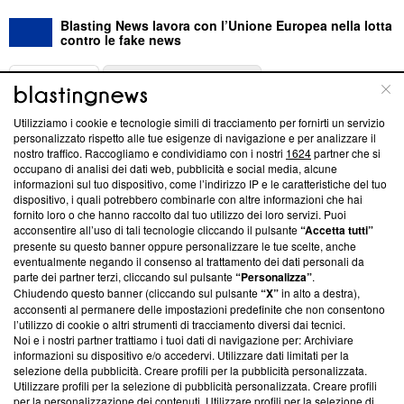
Blasting News lavora con l’Unione Europea nella lotta
contro le fake news
ABOUT
LINEA EDITORIALE
Utilizziamo i cookie e tecnologie simili di tracciamento per fornirti un servizio
Questa sezione offre informazioni trasparenti su Blasting
personalizzato rispetto alle tue esigenze di navigazione e per analizzare il
nostro traffico. Raccogliamo e condividiamo con i nostri
1624
partner che si
News, sui nostri processi editoriali e su come ci impegniamo a
occupano di analisi dei dati web, pubblicità e social media, alcune
creare news di qualità. Inoltre, afferma la nostra aderenza a
informazioni sul tuo dispositivo, come l’indirizzo IP e le caratteristiche del tuo
‘Trust Project - News with Integrity’
Blasting News non è
dispositivo, i quali potrebbero combinarle con altre informazioni che hai
ancora membro del programma, ma ha richiesto di farne
fornito loro o che hanno raccolto dal tuo utilizzo dei loro servizi. Puoi
parte; Trust Project non ha ancora effettuato una verifica di
acconsentire all’uso di tali tecnologie cliccando il pulsante
“Accetta tutti”
conformità agli standard.
presente su questo banner oppure personalizzare le tue scelte, anche
eventualmente negando il consenso al trattamento dei dati personali da
parte dei partner terzi, cliccando sul pulsante
“Personalizza”
.
Su di noi
Chiudendo questo banner (cliccando sul pulsante
“X”
in alto a destra),
acconsenti al permanere delle impostazioni predefinite che non consentono
Team editoriale
l’utilizzo di cookie o altri strumenti di tracciamento diversi dai tecnici.
Noi e i nostri partner trattiamo i tuoi dati di navigazione per: Archiviare
Corporate
informazioni su dispositivo e/o accedervi. Utilizzare dati limitati per la
selezione della pubblicità. Creare profili per la pubblicità personalizzata.
Redazione
Utilizzare profili per la selezione di pubblicità personalizzata. Creare profili
per la personalizzazione dei contenuti. Utilizzare profili per la selezione di