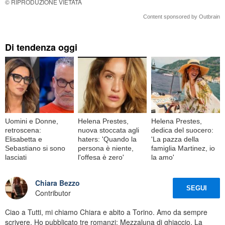
© RIPRODUZIONE VIETATA
Content sponsored by Outbrain
Di tendenza oggi
Uomini e Donne,
Helena Prestes,
Helena Prestes,
retroscena:
nuova stoccata agli
dedica del suocero:
Elisabetta e
haters: 'Quando la
'La pazza della
Sebastiano si sono
persona è niente,
famiglia Martinez, io
lasciati
l'offesa è zero'
la amo'
Chiara Bezzo
SEGUI
Contributor
Ciao a Tutti, mi chiamo Chiara e abito a Torino. Amo da sempre
scrivere. Ho pubblicato tre romanzi: Mezzaluna di ghiaccio, La