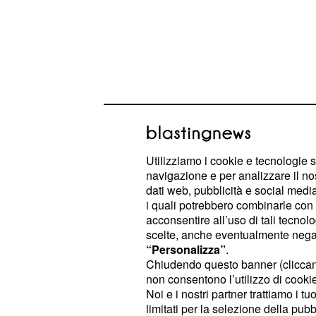
Utilizziamo i cookie e tecnologie s
navigazione e per analizzare il no
Francesco Chiofalo as
dati web, pubblicità e social media,
'Incoerente, ti sei ven
i quali potrebbero combinarle con a
acconsentire all’uso di tali tecnol
ragazza'
scelte, anche eventualmente negand
“Personalizza”
.
È un Francesco Chiofalo visibilmente
Chiudendo questo banner (clicca
mostrato questo pomeriggio sui soci
non consentono l’utilizzo di cookie 
Noi e i nostri partner trattiamo i t
rispondere alla domanda di una fan
limitati per la selezione della pubb
partecipazione di
a
Tempta