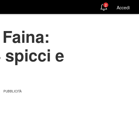
2
Accedi
 Faina:
 spicci e