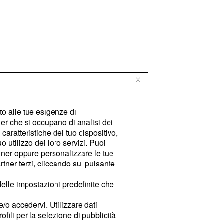
tto alle tue esigenze di
er che si occupano di analisi dei
caratteristiche del tuo dispositivo,
 utilizzo dei loro servizi. Puoi
ner oppure personalizzare le tue
tner terzi, cliccando sul pulsante
delle impostazioni predefinite che
e/o accedervi. Utilizzare dati
rofili per la selezione di pubblicità