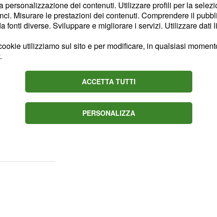
la personalizzazione dei contenuti. Utilizzare profili per la selez
ci. Misurare le prestazioni dei contenuti. Comprendere il pubblic
fonti diverse. Sviluppare e migliorare i servizi. Utilizzare dati l
. Si è venduto per
accio
ookie utilizziamo sul sito e per modificare, in qualsiasi momento,
rdito il ragazzo nello
.
riportando.
ACCETTA TUTTI
el fatto che Damiano
cettato di far parte del
PERSONALIZZA
er passato anni della sua
che tutti quelli che gli