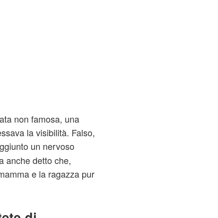
zata non famosa, una
ssava la visibilità. Falso,
aggiunto un nervoso
a anche detto che,
a mamma e la ragazza pur
tete di