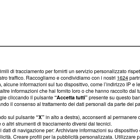
imili di tracciamento per fornirti un servizio personalizzato rispe
stro traffico. Raccogliamo e condividiamo con i nostri
1624
partn
falta Er Faina:
 alcune informazioni sul tuo dispositivo, come l’indirizzo IP e le 
duto tu e la
ltre informazioni che hai fornito loro o che hanno raccolto dal tuo
ogie cliccando il pulsante
“Accetta tutti”
presente su questo ban
o il consenso al trattamento dei dati personali da parte dei par
 alterato quello che si è
ndo sul pulsante
“X”
in alto a destra), acconsenti al permanere 
al network: nel
o altri strumenti di tracciamento diversi dai tecnici.
uoi dati di navigazione per: Archiviare informazioni su dispositivo 
 sull'imminente
licità. Creare profili per la pubblicità personalizzata. Utilizzare p
tion Island
Vip, il