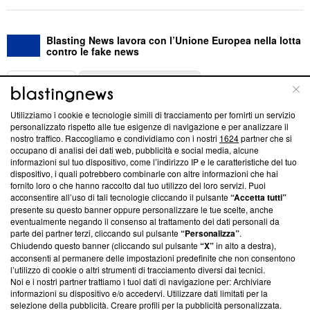
Blasting News lavora con l’Unione Europea nella lotta
contro le fake news
ABOUT
LINEA EDITORIALE
Utilizziamo i cookie e tecnologie simili di tracciamento per fornirti un servizio
Questa sezione offre informazioni trasparenti su Blasting
personalizzato rispetto alle tue esigenze di navigazione e per analizzare il
nostro traffico. Raccogliamo e condividiamo con i nostri
1624
partner che si
News, sui nostri processi editoriali e su come ci impegniamo a
occupano di analisi dei dati web, pubblicità e social media, alcune
creare news di qualità. Inoltre, afferma la nostra aderenza a
informazioni sul tuo dispositivo, come l’indirizzo IP e le caratteristiche del tuo
‘Trust Project - News with Integrity’
Blasting News non è
dispositivo, i quali potrebbero combinarle con altre informazioni che hai
ancora membro del programma, ma ha richiesto di farne
fornito loro o che hanno raccolto dal tuo utilizzo dei loro servizi. Puoi
parte; Trust Project non ha ancora effettuato una verifica di
acconsentire all’uso di tali tecnologie cliccando il pulsante
“Accetta tutti”
conformità agli standard.
presente su questo banner oppure personalizzare le tue scelte, anche
eventualmente negando il consenso al trattamento dei dati personali da
parte dei partner terzi, cliccando sul pulsante
“Personalizza”
.
Su di noi
Chiudendo questo banner (cliccando sul pulsante
“X”
in alto a destra),
acconsenti al permanere delle impostazioni predefinite che non consentono
Team editoriale
l’utilizzo di cookie o altri strumenti di tracciamento diversi dai tecnici.
Noi e i nostri partner trattiamo i tuoi dati di navigazione per: Archiviare
Corporate
informazioni su dispositivo e/o accedervi. Utilizzare dati limitati per la
selezione della pubblicità. Creare profili per la pubblicità personalizzata.
Redazione