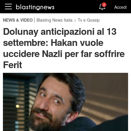
2
Accedi
NEWS & VIDEO
Blasting News Italia
>
Tv e Gossip
Dolunay anticipazioni al 13
settembre: Hakan vuole
uccidere Nazli per far soffrire
Ferit