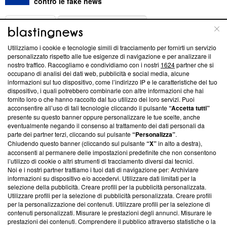
contro le fake news
ABOUT
LINEA EDITORIALE
Utilizziamo i cookie e tecnologie simili di tracciamento per fornirti un servizio
Questa sezione offre informazioni trasparenti su Blasting
personalizzato rispetto alle tue esigenze di navigazione e per analizzare il
nostro traffico. Raccogliamo e condividiamo con i nostri
1624
partner che si
News, sui nostri processi editoriali e su come ci impegniamo a
occupano di analisi dei dati web, pubblicità e social media, alcune
creare news di qualità. Inoltre, afferma la nostra aderenza a
informazioni sul tuo dispositivo, come l’indirizzo IP e le caratteristiche del tuo
‘Trust Project - News with Integrity’
Blasting News non è
dispositivo, i quali potrebbero combinarle con altre informazioni che hai
ancora membro del programma, ma ha richiesto di farne
fornito loro o che hanno raccolto dal tuo utilizzo dei loro servizi. Puoi
parte; Trust Project non ha ancora effettuato una verifica di
acconsentire all’uso di tali tecnologie cliccando il pulsante
“Accetta tutti”
conformità agli standard.
presente su questo banner oppure personalizzare le tue scelte, anche
eventualmente negando il consenso al trattamento dei dati personali da
parte dei partner terzi, cliccando sul pulsante
“Personalizza”
.
Su di noi
Chiudendo questo banner (cliccando sul pulsante
“X”
in alto a destra),
acconsenti al permanere delle impostazioni predefinite che non consentono
Team editoriale
l’utilizzo di cookie o altri strumenti di tracciamento diversi dai tecnici.
Noi e i nostri partner trattiamo i tuoi dati di navigazione per: Archiviare
Corporate
informazioni su dispositivo e/o accedervi. Utilizzare dati limitati per la
selezione della pubblicità. Creare profili per la pubblicità personalizzata.
Redazione
Utilizzare profili per la selezione di pubblicità personalizzata. Creare profili
per la personalizzazione dei contenuti. Utilizzare profili per la selezione di
Informativa Privacy
contenuti personalizzati. Misurare le prestazioni degli annunci. Misurare le
prestazioni dei contenuti. Comprendere il pubblico attraverso statistiche o la
Cookie Policy