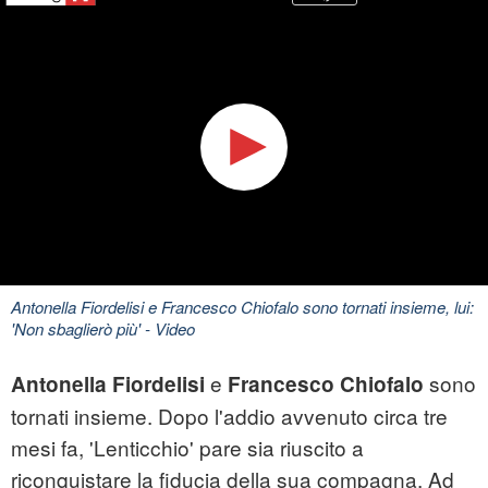
Antonella Fiordelisi e Francesco Chiofalo sono tornati insieme, lui:
'Non sbaglierò più'
- Video
e
sono
Antonella Fiordelisi
Francesco Chiofalo
tornati insieme. Dopo l'addio avvenuto circa tre
mesi fa, 'Lenticchio' pare sia riuscito a
riconquistare la fiducia della sua compagna. Ad