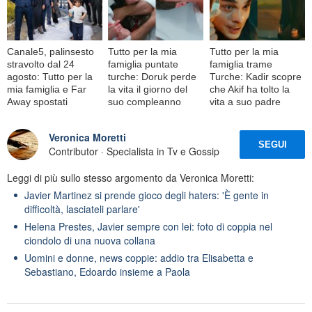
Canale5, palinsesto
Tutto per la mia
Tutto per la mia
stravolto dal 24
famiglia puntate
famiglia trame
agosto: Tutto per la
turche: Doruk perde
Turche: Kadir scopre
mia famiglia e Far
la vita il giorno del
che Akif ha tolto la
Away spostati
suo compleanno
vita a suo padre
Veronica Moretti
SEGUI
Contributor · Specialista in Tv e Gossip
Leggi di più sullo stesso argomento da Veronica Moretti:
Javier Martinez si prende gioco degli haters: 'È gente in
difficoltà, lasciateli parlare'
Helena Prestes, Javier sempre con lei: foto di coppia nel
ciondolo di una nuova collana
Uomini e donne, news coppie: addio tra Elisabetta e
Sebastiano, Edoardo insieme a Paola