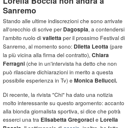
Lorella Boccia non andrà a
Sanremo
Stando alle ultime indiscrezioni che sono arrivate
all'orecchio di scrive per
, a contendersi
Dagospia
l'ambito ruolo di
per il prossimo Festival di
valletta
Sanremo, al momento sono:
(pare
Diletta Leotta
la più vicina alla firma del contratto),
Chiara
(che in un'intervista ha detto che non
Ferragni
può rilasciare dichiarazioni in merito a questa
possibile esperienza in Tv) e
Monica Bellucci.
Di recente, la rivista "Chi" ha dato una notizia
molto interessante su questo argomento: accanto
alla bionda giornalista sportiva, si dice che potrà
esserci una tra
e
Elisabetta Gregoraci
Lorella
. Il settimanale di
gossip
, inoltre, ha fatto