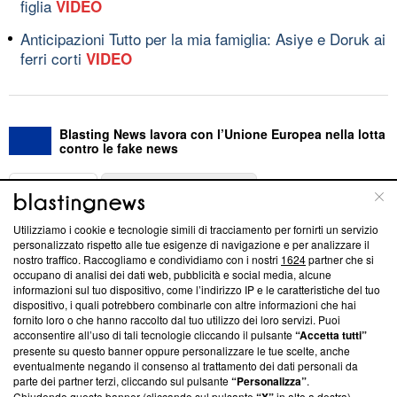
figlia
VIDEO
Anticipazioni Tutto per la mia famiglia: Asiye e Doruk ai
ferri corti
VIDEO
Blasting News lavora con l’Unione Europea nella lotta
contro le fake news
ABOUT
LINEA EDITORIALE
Utilizziamo i cookie e tecnologie simili di tracciamento per fornirti un servizio
Questa sezione offre informazioni trasparenti su Blasting
personalizzato rispetto alle tue esigenze di navigazione e per analizzare il
nostro traffico. Raccogliamo e condividiamo con i nostri
1624
partner che si
News, sui nostri processi editoriali e su come ci impegniamo a
occupano di analisi dei dati web, pubblicità e social media, alcune
creare news di qualità. Inoltre, afferma la nostra aderenza a
informazioni sul tuo dispositivo, come l’indirizzo IP e le caratteristiche del tuo
‘Trust Project - News with Integrity’
Blasting News non è
dispositivo, i quali potrebbero combinarle con altre informazioni che hai
ancora membro del programma, ma ha richiesto di farne
fornito loro o che hanno raccolto dal tuo utilizzo dei loro servizi. Puoi
parte; Trust Project non ha ancora effettuato una verifica di
acconsentire all’uso di tali tecnologie cliccando il pulsante
“Accetta tutti”
conformità agli standard.
presente su questo banner oppure personalizzare le tue scelte, anche
eventualmente negando il consenso al trattamento dei dati personali da
parte dei partner terzi, cliccando sul pulsante
“Personalizza”
.
Su di noi
Chiudendo questo banner (cliccando sul pulsante
in alto a destra),