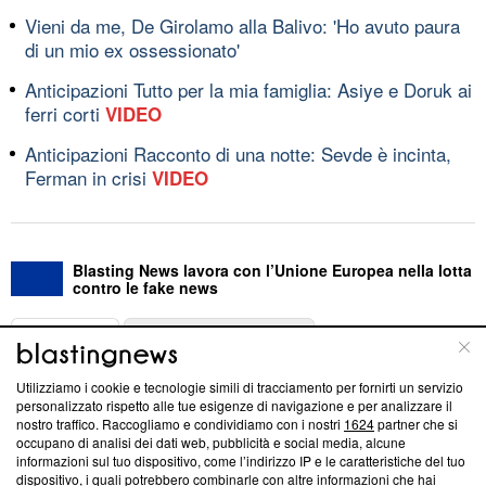
Vieni da me, De Girolamo alla Balivo: 'Ho avuto paura
di un mio ex ossessionato'
Anticipazioni Tutto per la mia famiglia: Asiye e Doruk ai
ferri corti
VIDEO
Anticipazioni Racconto di una notte: Sevde è incinta,
Ferman in crisi
VIDEO
Blasting News lavora con l’Unione Europea nella lotta
contro le fake news
ABOUT
LINEA EDITORIALE
Utilizziamo i cookie e tecnologie simili di tracciamento per fornirti un servizio
Questa sezione offre informazioni trasparenti su Blasting
personalizzato rispetto alle tue esigenze di navigazione e per analizzare il
nostro traffico. Raccogliamo e condividiamo con i nostri
1624
partner che si
News, sui nostri processi editoriali e su come ci impegniamo a
occupano di analisi dei dati web, pubblicità e social media, alcune
creare news di qualità. Inoltre, afferma la nostra aderenza a
informazioni sul tuo dispositivo, come l’indirizzo IP e le caratteristiche del tuo
‘Trust Project - News with Integrity’
Blasting News non è
dispositivo, i quali potrebbero combinarle con altre informazioni che hai