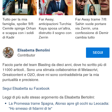
Tutto per la mia
Far Away,
Far Away trame 7/8:
famiglia, spoiler 9/8:
anticipazioni Turchia:
Sahin vuole portare
Cemile spinge Orhan
Kaya sposa un'altra,
via Zerrin, una
e scappa con i soldi
distrutto il sogno con
confessione di Demir
di Kadir
Zerrin
cambia tutto
Elisabetta Bertolini
SEGUI
Contributor
Faccio parte del team Blasting da dieci anni, dove ho scritto più di
11000 articoli.. Sono una stimata collaboratrice di Melascrivi,
Greatcontent e O2O, dove mi sono contraddistinta per la mia
puntualità e precisione.
Segui
Elisabetta
su Facebook
Leggi di più sullo stesso argomento da Elisabetta Bertolini:
La Promessa trame Spagna, Alonso apre gli occhi su Leocadia:
"Ho smesso di fidarmi di te"