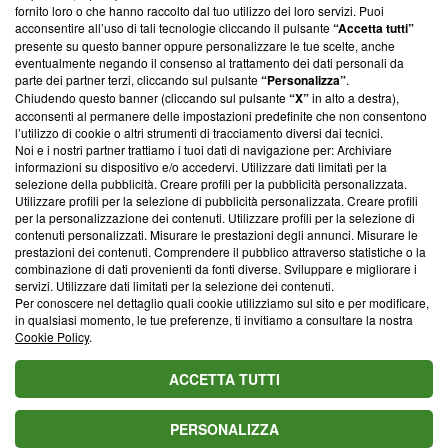
ancora membro del programma, ma ha richiesto di farne
fornito loro o che hanno raccolto dal tuo utilizzo dei loro servizi. Puoi
parte; Trust Project non ha ancora effettuato una verifica di
acconsentire all’uso di tali tecnologie cliccando il pulsante
“Accetta tutti”
conformità agli standard.
presente su questo banner oppure personalizzare le tue scelte, anche
eventualmente negando il consenso al trattamento dei dati personali da
parte dei partner terzi, cliccando sul pulsante
“Personalizza”
.
Su di noi
Chiudendo questo banner (cliccando sul pulsante
“X”
in alto a destra),
acconsenti al permanere delle impostazioni predefinite che non consentono
Team editoriale
l’utilizzo di cookie o altri strumenti di tracciamento diversi dai tecnici.
Noi e i nostri partner trattiamo i tuoi dati di navigazione per: Archiviare
Corporate
informazioni su dispositivo e/o accedervi. Utilizzare dati limitati per la
selezione della pubblicità. Creare profili per la pubblicità personalizzata.
Redazione
Utilizzare profili per la selezione di pubblicità personalizzata. Creare profili
per la personalizzazione dei contenuti. Utilizzare profili per la selezione di
Informativa Privacy
contenuti personalizzati. Misurare le prestazioni degli annunci. Misurare le
prestazioni dei contenuti. Comprendere il pubblico attraverso statistiche o la
Cookie Policy
combinazione di dati provenienti da fonti diverse. Sviluppare e migliorare i
servizi. Utilizzare dati limitati per la selezione dei contenuti.
Blasting SA, IDI CHE-247.845.224, Via Carlo Frasca, 3 - 6900
Per conoscere nel dettaglio quali cookie utilizziamo sul sito e per modificare,
Lugano (Svizzera) Tel:
+39 0690258937
in qualsiasi momento, le tue preferenze, ti invitiamo a consultare la nostra
Cookie Policy
.
© 2026 Blasting News
ACCETTA TUTTI
PERSONALIZZA