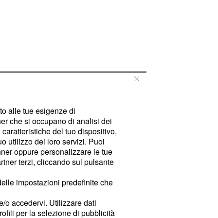
tto alle tue esigenze di
er che si occupano di analisi dei
caratteristiche del tuo dispositivo,
 utilizzo dei loro servizi. Puoi
ner oppure personalizzare le tue
tner terzi, cliccando sul pulsante
delle impostazioni predefinite che
e/o accedervi. Utilizzare dati
rofili per la selezione di pubblicità