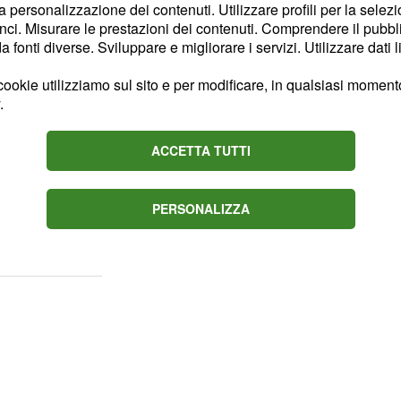
del
.
Trono Over
la personalizzazione dei contenuti. Utilizzare profili per la selez
ci. Misurare le prestazioni dei contenuti. Comprendere il pubblic
ty tv, infatti,
oggi 28
fonti diverse. Sviluppare e migliorare i servizi. Utilizzare dati l
edremo di nuovo
Gemma
ookie utilizziamo sul sito e per modificare, in qualsiasi momento,
 suo corteggiatore
Juan
.
rà di fronte a ben sei
valiere saluterà tutte
ACCETTA TUTTI
le apprezzerà moltissimo
uan Luis alle sue
PERSONALIZZA
attesa
dal tema
sfilata