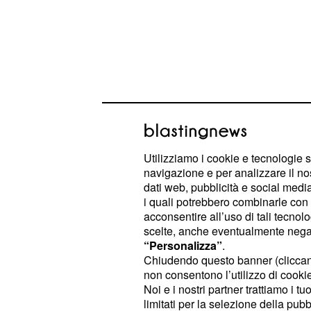
Utilizziamo i cookie e tecnologie s
navigazione e per analizzare il no
dati web, pubblicità e social media,
Uomini e donne, punt
i quali potrebbero combinarle con a
acconsentire all’uso di tali tecnol
novembre: Juan Luis
scelte, anche eventualmente negand
“Personalizza”
.
tutte, Gemma felice
Chiudendo questo banner (clicca
non consentono l’utilizzo di cookie 
Come già anticipato questo pomerig
Noi e i nostri partner trattiamo i t
tronisti ad essere protagonisti nello
limitati per la selezione della pubb