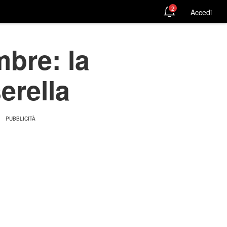
2
Accedi
bre: la
erella