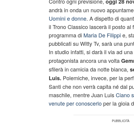
Contro ogni previsione,
oggi 28 n
andrà in onda un nuovo appuntamen
Uomini e donne
. A dispetto di quant
il Trono Classico lascerà il posto al 
programma di
Maria De Filippi
e, st
pubblicati su Witty Tv, sarà una pu
In studio infatti, si darà il via ad un
protagonista ancora una volta
Gemm
sfilerà in camicia da notte bianca,
s
Polemiche, invece, per la per
Luis.
Santi che non verrà capita né dal pu
maschile, mentre Juan Luis
Ciano s
venute per conoscerlo
per la gioia d