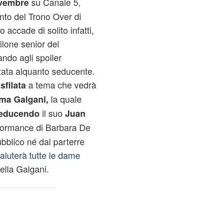
su Canale 5,
ovembre
to del Trono Over di
o accade di solito infatti,
filone senior del
ando agli spoiler
ntata alquanto seducente.
a
a tema che vedrà
sfilata
la quale
a Galgani,
il suo
educendo
Juan
formance di Barbara De
bblico né dal parterre
aluterà tutte le dame
ella Galgani.