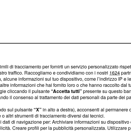
imili di tracciamento per fornirti un servizio personalizzato rispe
stro traffico. Raccogliamo e condividiamo con i nostri
1624
partn
 alcune informazioni sul tuo dispositivo, come l’indirizzo IP e le 
ata 28
ltre informazioni che hai fornito loro o che hanno raccolto dal tuo
ogie cliccando il pulsante
“Accetta tutti”
presente su questo ban
 manda a casa
o il consenso al trattamento dei dati personali da parte dei par
ndo sul pulsante
“X”
in alto a destra), acconsenti al permanere 
o altri strumenti di tracciamento diversi dai tecnici.
gio non saranno i
uoi dati di navigazione per: Archiviare informazioni su dispositivo 
 studio di
Uomini e
licità. Creare profili per la pubblicità personalizzata. Utilizzare p