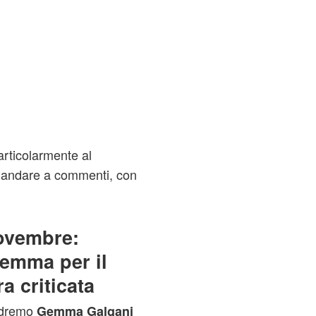
ticolarmente al
cia andare a commenti, con
novembre:
Gemma per il
a criticata
vedremo
Gemma Galgani