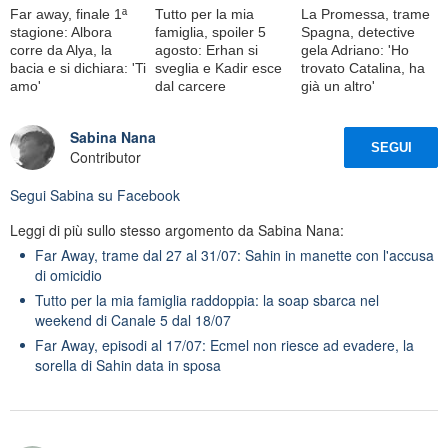
Far away, finale 1ª
Tutto per la mia
La Promessa, trame
stagione: Albora
famiglia, spoiler 5
Spagna, detective
corre da Alya, la
agosto: Erhan si
gela Adriano: 'Ho
bacia e si dichiara: 'Ti
sveglia e Kadir esce
trovato Catalina, ha
amo'
dal carcere
già un altro'
Sabina Nana
SEGUI
Contributor
Segui
Sabina
su Facebook
Leggi di più sullo stesso argomento da Sabina Nana:
Far Away, trame dal 27 al 31/07: Sahin in manette con l'accusa
di omicidio
Tutto per la mia famiglia raddoppia: la soap sbarca nel
weekend di Canale 5 dal 18/07
Far Away, episodi al 17/07: Ecmel non riesce ad evadere, la
sorella di Sahin data in sposa