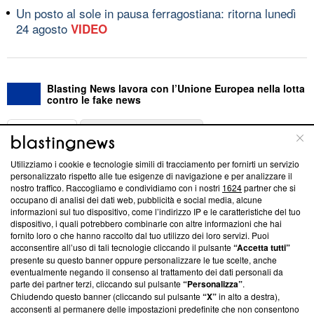
Un posto al sole in pausa ferragostiana: ritorna lunedì
24 agosto
VIDEO
Blasting News lavora con l’Unione Europea nella lotta
contro le fake news
ABOUT
LINEA EDITORIALE
Utilizziamo i cookie e tecnologie simili di tracciamento per fornirti un servizio
Questa sezione offre informazioni trasparenti su Blasting
personalizzato rispetto alle tue esigenze di navigazione e per analizzare il
nostro traffico. Raccogliamo e condividiamo con i nostri
1624
partner che si
News, sui nostri processi editoriali e su come ci impegniamo a
occupano di analisi dei dati web, pubblicità e social media, alcune
creare news di qualità. Inoltre, afferma la nostra aderenza a
informazioni sul tuo dispositivo, come l’indirizzo IP e le caratteristiche del tuo
‘Trust Project - News with Integrity’
Blasting News non è
dispositivo, i quali potrebbero combinarle con altre informazioni che hai
ancora membro del programma, ma ha richiesto di farne
fornito loro o che hanno raccolto dal tuo utilizzo dei loro servizi. Puoi
parte; Trust Project non ha ancora effettuato una verifica di
acconsentire all’uso di tali tecnologie cliccando il pulsante
“Accetta tutti”
conformità agli standard.
presente su questo banner oppure personalizzare le tue scelte, anche
eventualmente negando il consenso al trattamento dei dati personali da
parte dei partner terzi, cliccando sul pulsante
“Personalizza”
.
Su di noi
Chiudendo questo banner (cliccando sul pulsante
“X”
in alto a destra),
acconsenti al permanere delle impostazioni predefinite che non consentono
Team editoriale